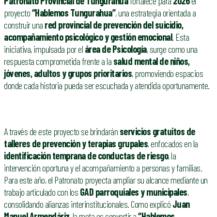
Patronato Provincial de Tungurahua
fortalece para
2026
el
proyecto
“Hablemos Tungurahua”
, una estrategia orientada a
construir una
red provincial de prevención del suicidio,
acompañamiento psicológico y gestión emocional
. Esta
iniciativa, impulsada por el
área de Psicología
, surge como una
respuesta comprometida frente a la
salud mental de niños,
jóvenes, adultos y grupos prioritarios
, promoviendo espacios
donde cada historia pueda ser escuchada y atendida oportunamente.
A través de este proyecto se brindarán
servicios gratuitos de
talleres de prevención y terapias grupales
, enfocados en la
identificación temprana de conductas de riesgo
, la
intervención oportuna y el acompañamiento a personas y familias.
Para este año, el Patronato proyecta ampliar su alcance mediante un
trabajo articulado con los
GAD parroquiales y municipales
,
consolidando alianzas interinstitucionales. Como explicó
Juan
Manuel Armendáriz
, la meta es convertir a
“Hablemos