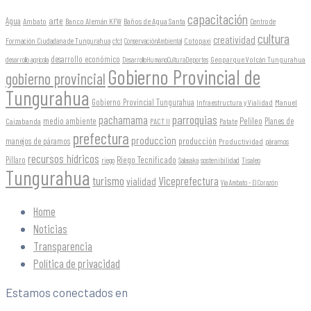
capacitación
arte
Agua
Ambato
Banco Alemán KFW
Baños de Agua Santa
Centro de
cultura
creatividad
Formación Ciudadana de Tungurahua
Cotopaxi
cfct
ConservaciónAmbiental
desarrollo económico
Geoparque Volcán Tungurahua
desarrollo agrícola
DesarrolloHumanoCulturaDeportes
Gobierno Provincial de
gobierno provincial
Tungurahua
Gobierno Provincial Tungurahua
Infraestructura y Vialidad
Manuel
parroquias
pachamama
Pelileo
medio ambiente
Planes de
Caizabanda
PACT II
Patate
prefectura
produccion
producción
manejos de páramos
Productividad
páramos
recursos hídricos
Riego Tecnificado
Píllaro
sostenibilidad
riego
Salasaka
Tisaleo
Tungurahua
turismo
Viceprefectura
vialidad
Vía Ambato - El Corazón
Home
Noticias
Transparencia
Política de privacidad
Estamos conectados en