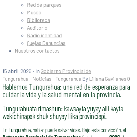
Red de parques
Museo
Biblioteca
Auditorio
Radio identidad
Quejas Denuncias
Nuestros contactos
15 abril, 2026
- In
Gobierno Provincial de
Tungurahua
‚
Noticias
‚
Tungurahua
By
Liliana Gavilanes
0
Hablemos Tungurahua: una red de esperanza para
cuidar la vida y la salud mental en la provincia.
Tungurahuata rimashun: kawsayta yuyay alli kayta
wakichinapak shuk shuyay llika provinciapi.
En Tungurahua, hablar puede salvar vidas. Bajo esta convicción, el