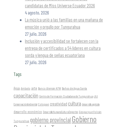
candidatas de Miss Universe Ecuador 2026
4 agosto, 2026
La música unió a las familias en una mañana de
emoción y orgullo por Tungurahua
27 julio, 2026
Inclusión y accesibilidad se fortalecen con la
entrega de certificados a 54 líderes en cultura
sorda y lengua de señas ecuatoriana
27 julio, 2026
Tags
arte
Agua
Ambato
Banco Alemán KFW
Baños de Agua Santa
capacitación
Centro de Formación Ciudadana de Tungurahua
cfct
cultura
creatividad
Cotopaxi
ConservaciónAmbiental
desarrollo agrícola
desarrollo económico
Geoparque Volcán
DesarrolloHumanoCulturaDeportes
Gobierno
gobierno provincial
Tungurahua