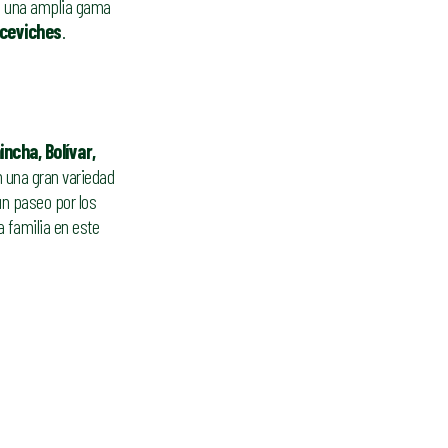
n una amplia gama
 ceviches
.
ncha, Bolívar,
án una gran variedad
n paseo por los
a familia en este