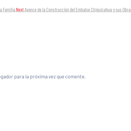
la Familia
Next
Avance de la Construcción del Embalse Chiquicahua y sus Obr
egador para la próxima vez que comente.