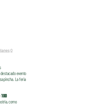
ilanes
0
s
e destacado evento
isapincha. La feria
e
100
ustria, como