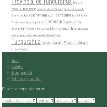
Provincial de Tungurahua
Gobierno
Provincial Tungurahua
Infraestructura y Vialidad
Manuel Caizabanda
parroquias
pachamama
Pelileo
medio ambiente
PACT II
Patate
prefectura
produccion
Planes de manejos de páramos
recursos hídricos
producción
Píllaro
Productividad
páramos
riego
Riego Tecnificado
sostenibilidad
Salasaka
Tisaleo
Tungurahua
turismo
Viceprefectura
vialidad
Vía
Ambato - El Corazón
Home
Noticias
Transparencia
Política de privacidad
Estamos conectados en
facebook-square
twitter
instagram
youtube