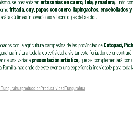
ismo, se presentarán
artesanías en cuero, tela, y madera,
junto co
 como
fritada, cuy, papas con cuero, llapingachos, encebollados y
rá las últimas innovaciones y tecnologías del sector.
onados con la agricultura campesina de las provincias de
Cotopaxi, Pichi
gurahua invita a toda la colectividad a visitar esta feria, donde encontrar
tar de una variada
presentación artística,
que se complementará con u
 Familia, haciendo de este evento una experiencia inolvidable para toda l
e Tungurahua
produccion
Productividad
Tungurahua