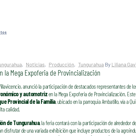
ctos
Tungurahua
‚
Noticias
‚
Producción
‚
Tungurahua
By
Liliana Gav
 la Mega Expoferia de Provincialización
Villavicencio, anunció la participación de destacados representantes de lo
stronómico y automotriz
en la Mega Expoferia de Provincialización. Est
ue Provincial de la Familia
, ubicado en la parroquia Ambatillo, vía a Qu
ta calidad.
ción de Tungurahua
, la feria contará con la participación de alrededor d
án disfrutar de una variada exhibición que incluye productos de la agroind