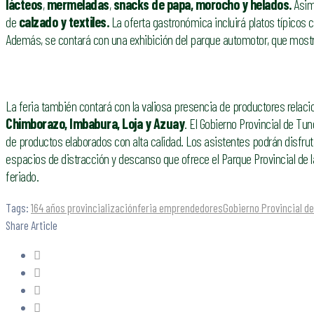
lácteos
,
mermeladas
,
snacks de papa, morocho y helados.
Asim
de
calzado y textiles.
La oferta gastronómica incluirá platos típicos
Además, se contará con una exhibición del parque automotor, que mostra
La feria también contará con la valiosa presencia de productores relaci
Chimborazo, Imbabura, Loja y Azuay
. El Gobierno Provincial de Tun
de productos elaborados con alta calidad. Los asistentes podrán disfru
espacios de distracción y descanso que ofrece el Parque Provincial de la
feriado.
Tags:
164 años provincialización
feria emprendedores
Gobierno Provincial d
Share Article