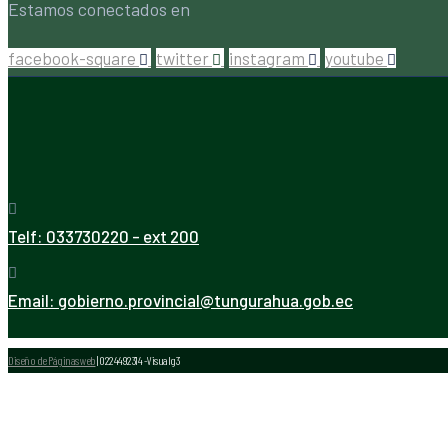
Estamos conectados en
facebook-square
twitter
instagram
youtube
Telf:
033730220 - ext 200
Email:
gobierno.provincial@tungurahua.gob.ec
Diseño de Páginas web
| 0224492314 -Visualg3