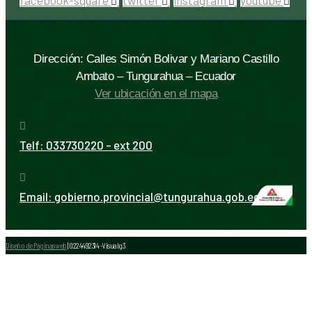
facebook-square
twitter
instagram
youtube
Dirección: Calles Simón Bolivar y Mariano Castillo
Ambato – Tungurahua – Ecuador
Ver ubicación en el mapa
Telf:
033730220 - ext 200
Email:
gobierno.provincial@tungurahua.gob.ec
Diseño de Páginas web
| 0224492314 -Visualg3