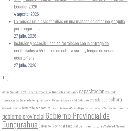
Ecuador 2026
4 agosto, 2026
La música unió a las familias en una mañana de emoción y orgullo
por Tungurahua
27 julio, 2026
Inclusión y accesibilidad se fortalecen con la entrega de
certificados a 54 líderes en cultura sorda y lengua de señas
ecuatoriana
27 julio, 2026
Tags
capacitación
arte
Agua
Ambato
Banco Alemán KFW
Baños de Agua Santa
Centro de
cultura
creatividad
Formación Ciudadana de Tungurahua
Cotopaxi
cfct
ConservaciónAmbiental
desarrollo económico
Geoparque Volcán Tungurahua
desarrollo agrícola
DesarrolloHumanoCulturaDeportes
Gobierno Provincial de
gobierno provincial
Tungurahua
Gobierno Provincial Tungurahua
Infraestructura y Vialidad
Manuel