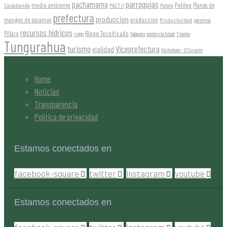
parroquias
pachamama
Pelileo
medio ambiente
Planes de
Caizabanda
PACT II
Patate
prefectura
produccion
producción
manejos de páramos
Productividad
páramos
recursos hídricos
Riego Tecnificado
Píllaro
sostenibilidad
riego
Salasaka
Tisaleo
Tungurahua
turismo
Viceprefectura
vialidad
Vía Ambato - El Corazón
Home
Noticias
Transparencia
Política de privacidad
Estamos conectados en
facebook-square
twitter
instagram
youtube
Estamos conectados en