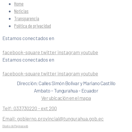
Home
Noticias
Transparencia
Política de privacidad
Estamos conectados en
facebook-square
twitter
instagram
youtube
Estamos conectados en
facebook-square
twitter
instagram
youtube
Dirección: Calles Simón Bolivar y Mariano Castillo
Ambato – Tungurahua – Ecuador
Ver ubicación en el mapa
Telf:
033730220 - ext 200
Email:
gobierno.provincial@tungurahua.gob.ec
Diseño de Páginas web
| 0224492314 -Visualg3