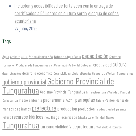
Inclusión y accesibilidad se fortalecen con la entrega de
certificados a 54 líderes en cultura sorda y lengua de señas
ecuatoriana
27 julio, 2026
Tags
capacitación
arte
Agua
Ambato
Banco Alemán KFW
Baños de Agua Santa
Centro de
cultura
creatividad
Formación Ciudadana de Tungurahua
Cotopaxi
cfct
ConservaciónAmbiental
desarrollo económico
Geoparque Volcán Tungurahua
desarrollo agrícola
DesarrolloHumanoCulturaDeportes
Gobierno Provincial de
gobierno provincial
Tungurahua
Gobierno Provincial Tungurahua
Infraestructura y Vialidad
Manuel
parroquias
pachamama
Pelileo
medio ambiente
Planes de
Caizabanda
PACT II
Patate
prefectura
produccion
producción
manejos de páramos
Productividad
páramos
recursos hídricos
Riego Tecnificado
Píllaro
sostenibilidad
riego
Salasaka
Tisaleo
Tungurahua
turismo
Viceprefectura
vialidad
Vía Ambato - El Corazón