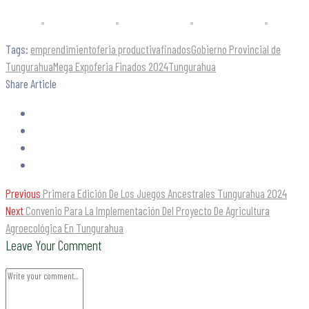
Tags:
emprendimiento
feria productiva
finados
Gobierno Provincial de
Tungurahua
Mega Expoferia Finados 2024
Tungurahua
Share Article
Previous
Primera Edición De Los Juegos Ancestrales Tungurahua 2024
Next
Convenio Para La Implementación Del Proyecto De Agricultura
Agroecológica En Tungurahua
Leave Your Comment