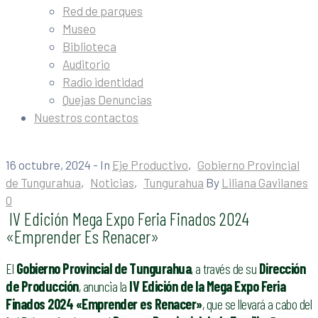
Red de parques
Museo
Biblioteca
Auditorio
Radio identidad
Quejas Denuncias
Nuestros contactos
16 octubre, 2024
- In
Eje Productivo
‚
Gobierno Provincial
de Tungurahua
‚
Noticias
‚
Tungurahua
By
Liliana Gavilanes
0
IV Edición Mega Expo Feria Finados 2024
«Emprender Es Renacer»
El
Gobierno Provincial de Tungurahua
, a través de su
Dirección
de Producción
, anuncia la
IV Edición de la Mega Expo Feria
Finados 2024 «Emprender es Renacer»
, que se llevará a cabo del