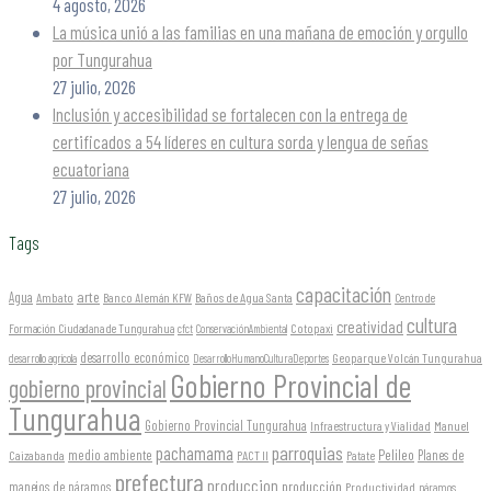
4 agosto, 2026
La música unió a las familias en una mañana de emoción y orgullo
por Tungurahua
27 julio, 2026
Inclusión y accesibilidad se fortalecen con la entrega de
certificados a 54 líderes en cultura sorda y lengua de señas
ecuatoriana
27 julio, 2026
Tags
capacitación
arte
Agua
Ambato
Banco Alemán KFW
Baños de Agua Santa
Centro de
cultura
creatividad
Formación Ciudadana de Tungurahua
Cotopaxi
cfct
ConservaciónAmbiental
desarrollo económico
Geoparque Volcán Tungurahua
desarrollo agrícola
DesarrolloHumanoCulturaDeportes
Gobierno Provincial de
gobierno provincial
Tungurahua
Gobierno Provincial Tungurahua
Infraestructura y Vialidad
Manuel
parroquias
pachamama
Pelileo
medio ambiente
Planes de
Caizabanda
PACT II
Patate
prefectura
produccion
producción
manejos de páramos
Productividad
páramos