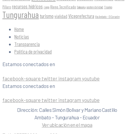
recursos hídricos
Riego Tecnificado
Píllaro
sostenibilidad
riego
Salasaka
Tisaleo
Tungurahua
turismo
Viceprefectura
vialidad
Vía Ambato - El Corazón
Home
Noticias
Transparencia
Política de privacidad
Estamos conectados en
facebook-square
twitter
instagram
youtube
Estamos conectados en
facebook-square
twitter
instagram
youtube
Dirección: Calles Simón Bolivar y Mariano Castillo
Ambato – Tungurahua – Ecuador
Ver ubicación en el mapa