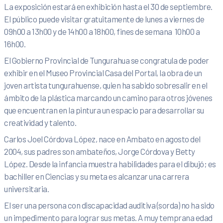
La exposición estará en exhibición hasta el 30 de septiembre.
El público puede visitar gratuitamente de lunes a viernes de
09h00 a 13h00 y de 14h00 a 18h00, fines de semana 10h00 a
16h00.
El Gobierno Provincial de Tungurahua se congratula de poder
exhibir en el Museo Provincial Casa del Portal, la obra de un
joven artista tungurahuense, quien ha sabido sobresalir en el
ámbito de la plástica marcando un camino para otros jóvenes
que encuentran en la pintura un espacio para desarrollar su
creatividad y talento.
Carlos Joel Córdova López, nace en Ambato en agosto del
2004, sus padres son ambateños, Jorge Córdova y Betty
López. Desde la infancia muestra habilidades para el dibujó; es
bachiller en Ciencias y su meta es alcanzar una carrera
universitaria.
El ser una persona con discapacidad auditiva (sorda) no ha sido
un impedimento para lograr sus metas. A muy temprana edad