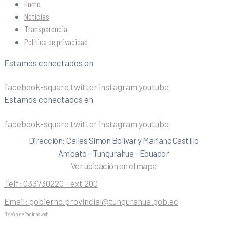
Home
Noticias
Transparencia
Política de privacidad
Estamos conectados en
facebook-square
twitter
instagram
youtube
Estamos conectados en
facebook-square
twitter
instagram
youtube
Dirección: Calles Simón Bolivar y Mariano Castillo
Ambato – Tungurahua – Ecuador
Ver ubicación en el mapa
Telf:
033730220 - ext 200
Email:
gobierno.provincial@tungurahua.gob.ec
Diseño de Páginas web
| 0224492314 -Visualg3