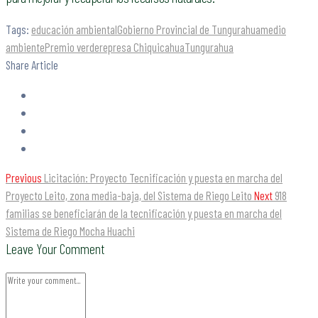
Tags:
educación ambiental
Gobierno Provincial de Tungurahua
medio
ambiente
Premio verde
represa Chiquicahua
Tungurahua
Share Article
Previous
Licitación: Proyecto Tecnificación y puesta en marcha del
Proyecto Leito, zona media-baja, del Sistema de Riego Leito
Next
918
familias se beneficiarán de la tecnificación y puesta en marcha del
Sistema de Riego Mocha Huachi
Leave Your Comment