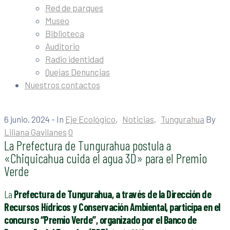
Red de parques
Museo
Biblioteca
Auditorio
Radio identidad
Quejas Denuncias
Nuestros contactos
6 junio, 2024
- In
Eje Ecológico
‚
Noticias
‚
Tungurahua
By
Liliana Gavilanes
0
La Prefectura de Tungurahua postula a
«Chiquicahua cuida el agua 3D» para el Premio
Verde
La
Prefectura de Tungurahua, a través de la Dirección de
Recursos Hídricos y Conservación Ambiental, participa en el
concurso “Premio Verde”, organizado por el Banco de