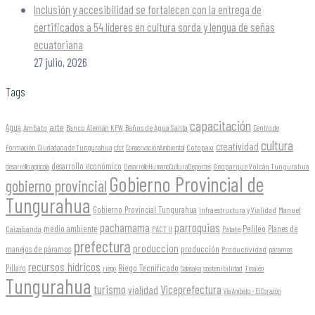
Inclusión y accesibilidad se fortalecen con la entrega de
certificados a 54 líderes en cultura sorda y lengua de señas
ecuatoriana
27 julio, 2026
Tags
capacitación
arte
Agua
Ambato
Banco Alemán KFW
Baños de Agua Santa
Centro de
cultura
creatividad
Formación Ciudadana de Tungurahua
Cotopaxi
cfct
ConservaciónAmbiental
desarrollo económico
Geoparque Volcán Tungurahua
desarrollo agrícola
DesarrolloHumanoCulturaDeportes
Gobierno Provincial de
gobierno provincial
Tungurahua
Gobierno Provincial Tungurahua
Infraestructura y Vialidad
Manuel
parroquias
pachamama
Pelileo
medio ambiente
Planes de
Caizabanda
PACT II
Patate
prefectura
produccion
producción
manejos de páramos
Productividad
páramos
recursos hídricos
Riego Tecnificado
Píllaro
sostenibilidad
riego
Salasaka
Tisaleo
Tungurahua
turismo
Viceprefectura
vialidad
Vía Ambato - El Corazón