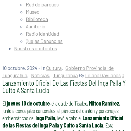
Red de parques
Museo
Biblioteca
Auditorio
Radio identidad
Quejas Denuncias
Nuestros contactos
10 octubre, 2024
- In
Cultura
‚
Gobierno Provincial de
Tungurahua
‚
Noticias
‚
Tungurahua
By
Liliana Gavilanes
0
Lanzamiento Oficial De Las Fiestas Del Inga Palla Y
Culto A Santa Lucia
El
jueves 10 de octubre
, el alcalde de Tisaleo,
Milton Ramírez
,
junto a concejales cantonales, el párroco del cantón y personajes
emblemáticos del
Inga Palla
, llevó a cabo el
Lanzamiento Oficial
de las Fiestas del Inga Palla y Culto a Santa Lucía
. Esta