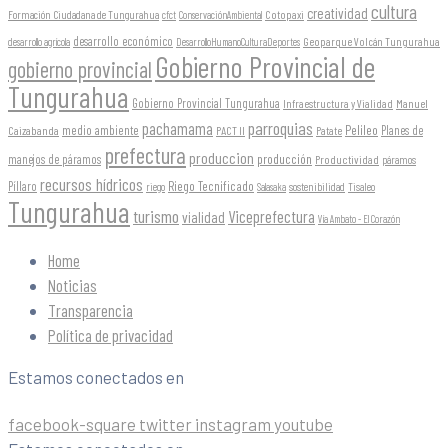
cultura
creatividad
Formación Ciudadana de Tungurahua
Cotopaxi
cfct
ConservaciónAmbiental
desarrollo económico
Geoparque Volcán Tungurahua
desarrollo agrícola
DesarrolloHumanoCulturaDeportes
Gobierno Provincial de
gobierno provincial
Tungurahua
Gobierno Provincial Tungurahua
Infraestructura y Vialidad
Manuel
parroquias
pachamama
Pelileo
medio ambiente
Planes de
Caizabanda
PACT II
Patate
prefectura
produccion
producción
manejos de páramos
Productividad
páramos
recursos hídricos
Riego Tecnificado
Píllaro
sostenibilidad
riego
Salasaka
Tisaleo
Tungurahua
turismo
Viceprefectura
vialidad
Vía Ambato - El Corazón
Home
Noticias
Transparencia
Política de privacidad
Estamos conectados en
facebook-square
twitter
instagram
youtube