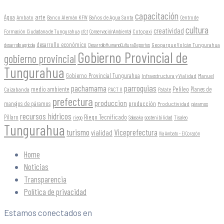
capacitación
arte
Agua
Ambato
Banco Alemán KFW
Baños de Agua Santa
Centro de
cultura
creatividad
Formación Ciudadana de Tungurahua
Cotopaxi
cfct
ConservaciónAmbiental
desarrollo económico
Geoparque Volcán Tungurahua
desarrollo agrícola
DesarrolloHumanoCulturaDeportes
Gobierno Provincial de
gobierno provincial
Tungurahua
Gobierno Provincial Tungurahua
Infraestructura y Vialidad
Manuel
parroquias
pachamama
Pelileo
medio ambiente
Planes de
Caizabanda
PACT II
Patate
prefectura
produccion
producción
manejos de páramos
Productividad
páramos
recursos hídricos
Riego Tecnificado
Píllaro
sostenibilidad
riego
Salasaka
Tisaleo
Tungurahua
turismo
Viceprefectura
vialidad
Vía Ambato - El Corazón
Home
Noticias
Transparencia
Política de privacidad
Estamos conectados en