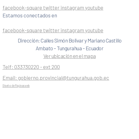
facebook-square
twitter
instagram
youtube
Estamos conectados en
facebook-square
twitter
instagram
youtube
Dirección: Calles Simón Bolivar y Mariano Castillo
Ambato – Tungurahua – Ecuador
Ver ubicación en el mapa
Telf:
033730220 - ext 200
Email:
gobierno.provincial@tungurahua.gob.ec
Diseño de Páginas web
| 0224492314 -Visualg3