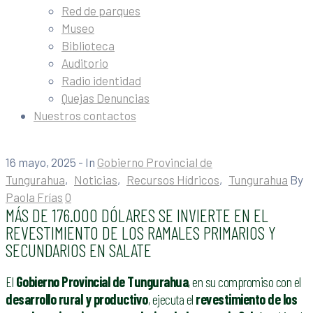
Red de parques
Museo
Biblioteca
Auditorio
Radio identidad
Quejas Denuncias
Nuestros contactos
16 mayo, 2025
- In
Gobierno Provincial de
Tungurahua
‚
Noticias
‚
Recursos Hídricos
‚
Tungurahua
By
Paola Frías
0
MÁS DE 176.000 DÓLARES SE INVIERTE EN EL
REVESTIMIENTO DE LOS RAMALES PRIMARIOS Y
SECUNDARIOS EN SALATE
El
Gobierno Provincial de Tungurahua
, en su compromiso con el
desarrollo rural y productivo
, ejecuta el
revestimiento de los