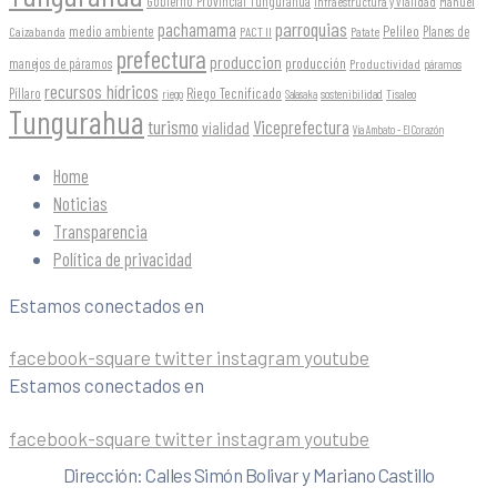
Gobierno Provincial Tungurahua
Infraestructura y Vialidad
Manuel
parroquias
pachamama
Pelileo
medio ambiente
Planes de
Caizabanda
PACT II
Patate
prefectura
produccion
producción
manejos de páramos
Productividad
páramos
recursos hídricos
Riego Tecnificado
Píllaro
sostenibilidad
riego
Salasaka
Tisaleo
Tungurahua
turismo
Viceprefectura
vialidad
Vía Ambato - El Corazón
Home
Noticias
Transparencia
Política de privacidad
Estamos conectados en
facebook-square
twitter
instagram
youtube
Estamos conectados en
facebook-square
twitter
instagram
youtube
Dirección: Calles Simón Bolivar y Mariano Castillo