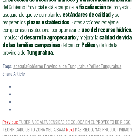
del Gobierno Provincial está a cargo de la
fiscalización
del proyecto,
asegurando que se cumplan los
estándares de calidad
y se
respeten los
plazos establecidos
. Estas acciones reflejan el
compromiso institucional por optimizar el
uso del recurso hídrico
,
impulsar el
desarrollo agropecuario
y mejorar la
calidad de vida
de las familias campesinas
del cantón
Pelileo
y de toda la
provincia de
Tungurahua
.
Tags:
acequia
Gobierno Provincial de Tungurahua
Pelileo
Tungurahua
Share Article
Previous
TUBERÍA DE ALTA DENSIDAD SE COLOCA EN EL PROYECTO DE RIEGO
TECNIFICADO LEITO ZONA MEDIA BAJA
Next
MÁS RIEGO, MÁS PRODUCTIVIDAD Y