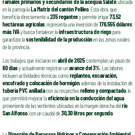
ramales primarios y secundarios de la acequia Salate
, ubicada
en la parroquia
La Matriz del cantón Pelileo
. Esta obra, que
beneficia directamente a
235 regantes
y permite irrigar
73,52
hectáreas agrícolas
, representa una inversión de
176.555 dólares
más IVA
y busca fortalecer la
infraestructura de riego
para
garantizar la
sostenibilidad de la producción
en las zonas rurales
de la provincia.
Los trabajos, que iniciaron en
abril de 2025
, contemplan un plazo de
60 días
y actualmente registran un
avance del 3%
. Las labores
incluyen actividades técnicas como
replanteo, excavación,
encofrado y colocación de hormigón
, además de la instalación de
tubería PVC anillada
con su respectivo
relleno y compactado
, lo
que permitirá mejorar la
eficiencia en la conducción del agua
proveniente de las vertientes ubicadas en la margen derecha del
río
San Alfonso
, con un caudal de
30,30 litros por segundo
.
La
Dirección de Recursos Hídricos y Conservación Ambiental