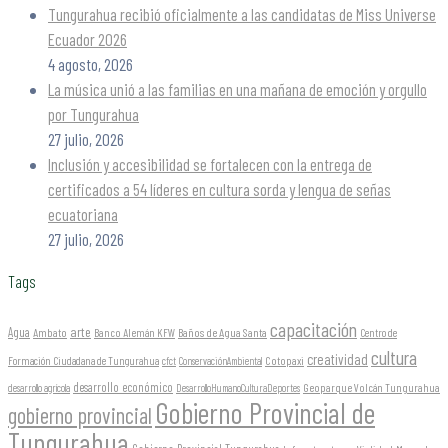
Tungurahua recibió oficialmente a las candidatas de Miss Universe
Ecuador 2026
4 agosto, 2026
La música unió a las familias en una mañana de emoción y orgullo
por Tungurahua
27 julio, 2026
Inclusión y accesibilidad se fortalecen con la entrega de
certificados a 54 líderes en cultura sorda y lengua de señas
ecuatoriana
27 julio, 2026
Tags
capacitación
arte
Agua
Ambato
Banco Alemán KFW
Baños de Agua Santa
Centro de
cultura
creatividad
Formación Ciudadana de Tungurahua
Cotopaxi
cfct
ConservaciónAmbiental
desarrollo económico
Geoparque Volcán Tungurahua
desarrollo agrícola
DesarrolloHumanoCulturaDeportes
Gobierno Provincial de
gobierno provincial
Tungurahua