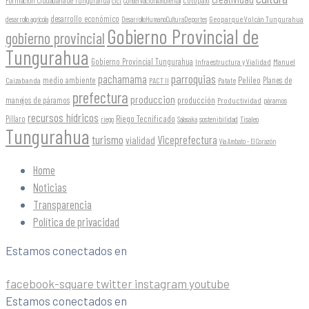
Formación Ciudadana de Tungurahua
Cotopaxi
cfct
ConservaciónAmbiental
desarrollo económico
Geoparque Volcán Tungurahua
desarrollo agrícola
DesarrolloHumanoCulturaDeportes
Gobierno Provincial de
gobierno provincial
Tungurahua
Gobierno Provincial Tungurahua
Infraestructura y Vialidad
Manuel
parroquias
pachamama
Pelileo
medio ambiente
Planes de
Caizabanda
PACT II
Patate
prefectura
produccion
producción
manejos de páramos
Productividad
páramos
recursos hídricos
Riego Tecnificado
Píllaro
sostenibilidad
riego
Salasaka
Tisaleo
Tungurahua
turismo
Viceprefectura
vialidad
Vía Ambato - El Corazón
Home
Noticias
Transparencia
Política de privacidad
Estamos conectados en
facebook-square
twitter
instagram
youtube
Estamos conectados en