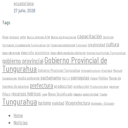
ecuatoriana
27 julio, 2026
Tags
capacitación
arte
Agua
Ambato
Banco Alemán KFW
Baños de Agua Santa
Centro de
cultura
creatividad
Formación Ciudadana de Tungurahua
Cotopaxi
cfct
ConservaciónAmbiental
desarrollo económico
Geoparque Volcán Tungurahua
desarrollo agrícola
DesarrolloHumanoCulturaDeportes
Gobierno Provincial de
gobierno provincial
Tungurahua
Gobierno Provincial Tungurahua
Infraestructura y Vialidad
Manuel
parroquias
pachamama
Pelileo
medio ambiente
Planes de
Caizabanda
PACT II
Patate
prefectura
produccion
producción
manejos de páramos
Productividad
páramos
recursos hídricos
Riego Tecnificado
Píllaro
sostenibilidad
riego
Salasaka
Tisaleo
Tungurahua
turismo
Viceprefectura
vialidad
Vía Ambato - El Corazón
Home
Noticias