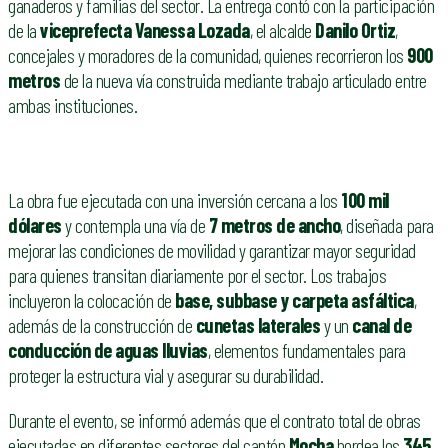
ganaderos y familias del sector. La entrega contó con la participación
de la
viceprefecta Vanessa Lozada
, el alcalde
Danilo Ortiz
,
concejales y moradores de la comunidad, quienes recorrieron los
900
metros
de la nueva vía construida mediante trabajo articulado entre
ambas instituciones.
La obra fue ejecutada con una inversión cercana a los
100 mil
dólares
y contempla una vía de
7 metros de ancho
, diseñada para
mejorar las condiciones de movilidad y garantizar mayor seguridad
para quienes transitan diariamente por el sector. Los trabajos
incluyeron la colocación de
base, subbase y carpeta asfáltica
,
además de la construcción de
cunetas laterales
y un
canal de
conducción de aguas lluvias
, elementos fundamentales para
proteger la estructura vial y asegurar su durabilidad.
Durante el evento, se informó además que el contrato total de obras
ejecutadas en diferentes sectores del cantón
Mocha
bordea los
345