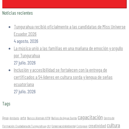
Noticias recientes
Tungurahua recibió oficialmente a las candidatas de Miss Universe
Ecuador 2026
4 agosto, 2026
La música unió a las familias en una mañana de emoción y orgullo
por Tungurahua
27 julio, 2026
Inclusión y accesibilidad se fortalecen con la entrega de
certificados a 54 líderes en cultura sorda y lengua de señas
ecuatoriana
27 julio, 2026
Tags
capacitación
arte
Agua
Ambato
Banco Alemán KFW
Baños de Agua Santa
Centro de
cultura
creatividad
Formación Ciudadana de Tungurahua
Cotopaxi
cfct
ConservaciónAmbiental