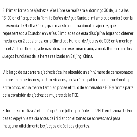
El Primer Torneo de Ajedrez al Aire Libre se realizará el domingo 30 de julio a las
13H00 en el Parque de la Familia Baños de Agua Santa, el mismo que contará con la
presencia de Martha Fierro, gran maestra internacional de ajedrez, que ha
representado a Ecuador en varias Olimpiadas de esta disciplina, logrando obtener
medallas en 2 ocasiones, en la Olimpiada Mundial de Ajedrez de 1996 en Armenia y
la del 2008 en Dresde, además obtuvo en ese mismo año, la medalla de oro en los
Juegos Mundiales de la Mente realizado en Beijing, China.
A lo largo de su carrera ajedrecística, ha obtenido un sinnúmero de campeonatos,
como: panamericanos, sudamericanos, bolivarianos, abiertos internacionales,
entre otros. Actualmente, también posee el título de entrenadora FIDE y forma parte
de la comisión de ajedrez de mujeres de la FIDE.
El torneo se realizará el domingo 30 de julio a partir de las 13H00 en la zona del Eco
paseo Agoyán; este día antes de iniciar con el torneo se aprovechará para
inaugurar oficialmente los juegos didácticos gigantes.