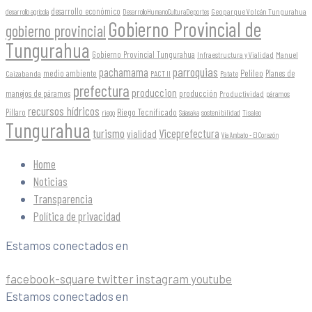
desarrollo económico
Geoparque Volcán Tungurahua
desarrollo agrícola
DesarrolloHumanoCulturaDeportes
Gobierno Provincial de
gobierno provincial
Tungurahua
Gobierno Provincial Tungurahua
Infraestructura y Vialidad
Manuel
parroquias
pachamama
Pelileo
medio ambiente
Planes de
Caizabanda
PACT II
Patate
prefectura
produccion
producción
manejos de páramos
Productividad
páramos
recursos hídricos
Riego Tecnificado
Píllaro
sostenibilidad
riego
Salasaka
Tisaleo
Tungurahua
turismo
Viceprefectura
vialidad
Vía Ambato - El Corazón
Home
Noticias
Transparencia
Política de privacidad
Estamos conectados en
facebook-square
twitter
instagram
youtube
Estamos conectados en