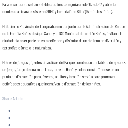
Para el concurso se han establecido tres categorías: sub-10, sub-17 y abierto,
donde se aplicará el sistema SUIZO y la modalidad BLITZ (15 minutos finish).
El Gobierno Provincial de Tungurahua en conjunto con la Administración del Parque
de la Familia Baños de Agua Santa y el GAD Municipal del cantón Baños, invitan a la
ciudadanía a ser parte de esta actividad y disfrutar de un día lleno de diversión y
aprendizaje junto a la naturaleza.
El área de juegos gigantes didácticos del Parque cuenta con un: tablero de ajedrez,
un jenga, juego de cuatro en línea, torre de Hanói y bolos; convirtiéndose en un
punto de distracción para jóvenes, adultos y también servirá para promover
actividades educativas que incentiven la distracción de los niños.
Share Article