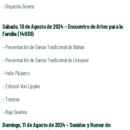
– Orquesta Soneto
Sábado, 10
d
e Agosto
d
e 2024 – Encuentro
d
e Artes
p
ara
l
a
Familia (14H30)
– Presentación de Danza Tradicional de Bolívar
– Presentación de Danza Tradicional de Cotopaxi
– Indio Plutarco
– Edisson Von Lippke
– Tranzas
– Bajo Sueños
Domingo, 11
d
e Agosto
d
e 2024 – Sonidos
y
Humor
d
e