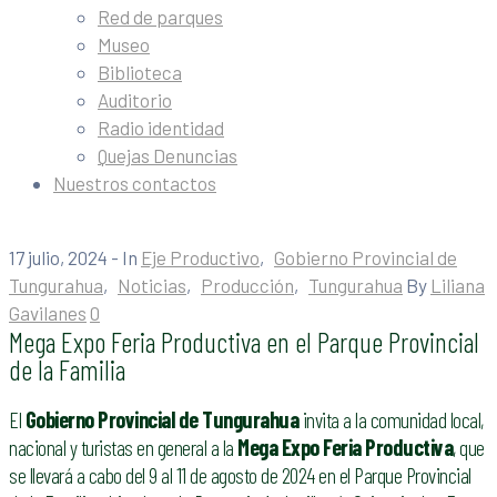
Red de parques
Museo
Biblioteca
Auditorio
Radio identidad
Quejas Denuncias
Nuestros contactos
17 julio, 2024
- In
Eje Productivo
‚
Gobierno Provincial de
Tungurahua
‚
Noticias
‚
Producción
‚
Tungurahua
By
Liliana
Gavilanes
0
Mega Expo Feria Productiva en el Parque Provincial
de la Familia
El
Gobierno Provincial de
Tungurahua
invita a la comunidad local,
nacional y turistas en general a la
Mega Expo Feria Productiva
, que
se llevará a cabo del 9 al 11 de agosto de 2024 en el Parque Provincial