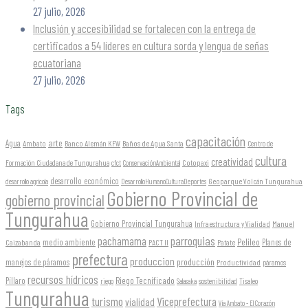
27 julio, 2026
Inclusión y accesibilidad se fortalecen con la entrega de
certificados a 54 líderes en cultura sorda y lengua de señas
ecuatoriana
27 julio, 2026
Tags
capacitación
arte
Agua
Ambato
Banco Alemán KFW
Baños de Agua Santa
Centro de
cultura
creatividad
Formación Ciudadana de Tungurahua
Cotopaxi
cfct
ConservaciónAmbiental
desarrollo económico
Geoparque Volcán Tungurahua
desarrollo agrícola
DesarrolloHumanoCulturaDeportes
Gobierno Provincial de
gobierno provincial
Tungurahua
Gobierno Provincial Tungurahua
Infraestructura y Vialidad
Manuel
parroquias
pachamama
Pelileo
medio ambiente
Planes de
Caizabanda
PACT II
Patate
prefectura
produccion
producción
manejos de páramos
Productividad
páramos
recursos hídricos
Riego Tecnificado
Píllaro
sostenibilidad
riego
Salasaka
Tisaleo
Tungurahua
turismo
Viceprefectura
vialidad
Vía Ambato - El Corazón