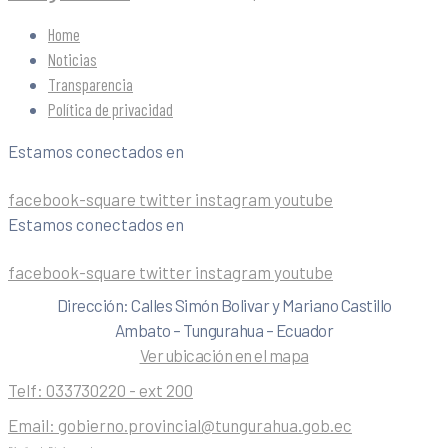
Home
Noticias
Transparencia
Política de privacidad
Estamos conectados en
facebook-square
twitter
instagram
youtube
Estamos conectados en
facebook-square
twitter
instagram
youtube
Dirección: Calles Simón Bolivar y Mariano Castillo
Ambato – Tungurahua – Ecuador
Ver ubicación en el mapa
Telf:
033730220 - ext 200
Email:
gobierno.provincial@tungurahua.gob.ec