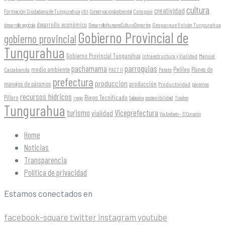
cultura
creatividad
Formación Ciudadana de Tungurahua
Cotopaxi
cfct
ConservaciónAmbiental
desarrollo económico
Geoparque Volcán Tungurahua
desarrollo agrícola
DesarrolloHumanoCulturaDeportes
Gobierno Provincial de
gobierno provincial
Tungurahua
Gobierno Provincial Tungurahua
Infraestructura y Vialidad
Manuel
parroquias
pachamama
Pelileo
medio ambiente
Planes de
Caizabanda
PACT II
Patate
prefectura
produccion
producción
manejos de páramos
Productividad
páramos
recursos hídricos
Riego Tecnificado
Píllaro
sostenibilidad
riego
Salasaka
Tisaleo
Tungurahua
turismo
Viceprefectura
vialidad
Vía Ambato - El Corazón
Home
Noticias
Transparencia
Política de privacidad
Estamos conectados en
facebook-square
twitter
instagram
youtube