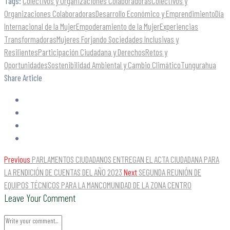
Tags:
Colectivos y Organizaciones ColaboradorasColectivos y
Organizaciones Colaboradoras
Desarrollo Económico y Emprendimiento
Día
Internacional de la Mujer
Empoderamiento de la Mujer
Experiencias
Transformadoras
Mujeres Forjando Sociedades Inclusivas y
Resilientes
Participación Ciudadana y Derechos
Retos y
Oportunidades
Sostenibilidad Ambiental y Cambio Climático
Tungurahua
Share Article
Previous
PARLAMENTOS CIUDADANOS ENTREGAN EL ACTA CIUDADANA PARA
LA RENDICIÓN DE CUENTAS DEL AÑO 2023
Next
SEGUNDA REUNIÓN DE
EQUIPOS TÉCNICOS PARA LA MANCOMUNIDAD DE LA ZONA CENTRO
Leave Your Comment