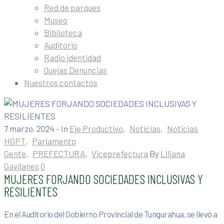
Red de parques
Museo
Biblioteca
Auditorio
Radio identidad
Quejas Denuncias
Nuestros contactos
7 marzo, 2024
- In
Eje Productivo
‚
Noticias
‚
Noticias
HGPT
‚
Parlamento
Gente
‚
PREFECTURA
‚
Viceprefectura
By
Liliana
Gavilanes
0
MUJERES FORJANDO SOCIEDADES INCLUSIVAS Y
RESILIENTES
En el Auditorio del Gobierno Provincial de Tungurahua, se llevó a