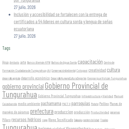
27 julio, 2026
Inclusión y accesibilidad se fortalecen con la entrega de
certificados a 54 líderes en cultura sorda y lengua de señas
ecuatoriana
27 julio, 2026
Tags
capacitación
arte
Agua
Ambato
Banco Alemán KFW
Baños de Agua Santa
Centro de
cultura
creatividad
Formación Ciudadana de Tungurahua
Cotopaxi
cfct
ConservaciónAmbiental
desarrollo económico
Geoparque Volcán Tungurahua
desarrollo agrícola
DesarrolloHumanoCulturaDeportes
Gobierno Provincial de
gobierno provincial
Tungurahua
Gobierno Provincial Tungurahua
Infraestructura y Vialidad
Manuel
parroquias
pachamama
Pelileo
medio ambiente
Planes de
Caizabanda
PACT II
Patate
prefectura
produccion
producción
manejos de páramos
Productividad
páramos
recursos hídricos
Riego Tecnificado
Píllaro
sostenibilidad
riego
Salasaka
Tisaleo
Tungurahua
turismo
Viceprefectura
vialidad