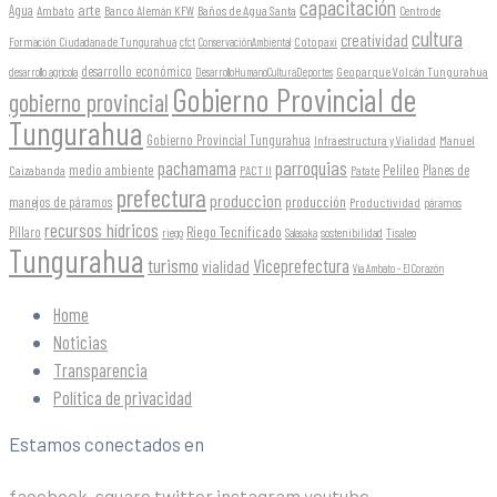
capacitación
arte
Agua
Ambato
Banco Alemán KFW
Baños de Agua Santa
Centro de
cultura
creatividad
Formación Ciudadana de Tungurahua
Cotopaxi
cfct
ConservaciónAmbiental
desarrollo económico
Geoparque Volcán Tungurahua
desarrollo agrícola
DesarrolloHumanoCulturaDeportes
Gobierno Provincial de
gobierno provincial
Tungurahua
Gobierno Provincial Tungurahua
Infraestructura y Vialidad
Manuel
parroquias
pachamama
Pelileo
medio ambiente
Planes de
Caizabanda
PACT II
Patate
prefectura
produccion
producción
manejos de páramos
Productividad
páramos
recursos hídricos
Riego Tecnificado
Píllaro
sostenibilidad
riego
Salasaka
Tisaleo
Tungurahua
turismo
Viceprefectura
vialidad
Vía Ambato - El Corazón
Home
Noticias
Transparencia
Política de privacidad
Estamos conectados en
facebook-square
twitter
instagram
youtube