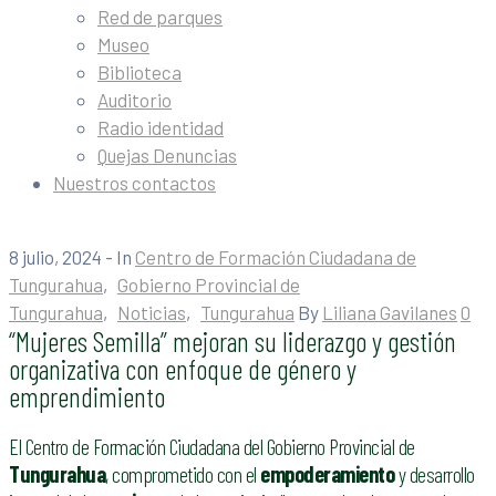
Red de parques
Museo
Biblioteca
Auditorio
Radio identidad
Quejas Denuncias
Nuestros contactos
8 julio, 2024
- In
Centro de Formación Ciudadana de
Tungurahua
‚
Gobierno Provincial de
Tungurahua
‚
Noticias
‚
Tungurahua
By
Liliana Gavilanes
0
“Mujeres Semilla” mejoran su liderazgo y gestión
organizativa con enfoque de género y
emprendimiento
El Centro de Formación Ciudadana del Gobierno Provincial de
Tungurahua
, comprometido con el
empoderamiento
y desarrollo