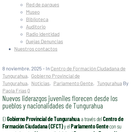
Red de parques
Museo
Biblioteca
Auditorio
Radio identidad
Quejas Denuncias
Nuestros contactos
8 noviembre, 2025
- In
Centro de Formación Ciudadana de
Tungurahua
‚
Gobierno Provincial de
Tungurahua
‚
Noticias
‚
Parlamento Gente
‚
Tungurahua
By
Paola Frías
0
Nuevos liderazgos juveniles florecen desde los
pueblos y nacionalidades de Tungurahua
El
Gobierno Provincial de Tungurahua
, a través del
Centro de
Formación Ciudadana (CFCT)
y el
Parlamento Gente
con su