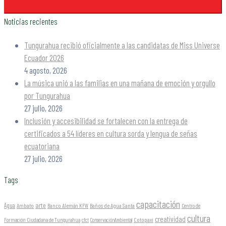
Noticias recientes
Tungurahua recibió oficialmente a las candidatas de Miss Universe
Ecuador 2026
4 agosto, 2026
La música unió a las familias en una mañana de emoción y orgullo
por Tungurahua
27 julio, 2026
Inclusión y accesibilidad se fortalecen con la entrega de
certificados a 54 líderes en cultura sorda y lengua de señas
ecuatoriana
27 julio, 2026
Tags
capacitación
arte
Agua
Ambato
Banco Alemán KFW
Baños de Agua Santa
Centro de
cultura
creatividad
Formación Ciudadana de Tungurahua
Cotopaxi
cfct
ConservaciónAmbiental