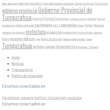
desarrollo económico
Geoparque Volcán Tungurahua
desarrollo agrícola
DesarrolloHumanoCulturaDeportes
Gobierno Provincial de
gobierno provincial
Tungurahua
Gobierno Provincial Tungurahua
Infraestructura y Vialidad
Manuel
parroquias
pachamama
Pelileo
medio ambiente
Planes de
Caizabanda
PACT II
Patate
prefectura
produccion
producción
manejos de páramos
Productividad
páramos
recursos hídricos
Riego Tecnificado
Píllaro
sostenibilidad
riego
Salasaka
Tisaleo
Tungurahua
turismo
Viceprefectura
vialidad
Vía Ambato - El Corazón
Home
Noticias
Transparencia
Política de privacidad
Estamos conectados en
facebook-square
twitter
instagram
youtube
Estamos conectados en