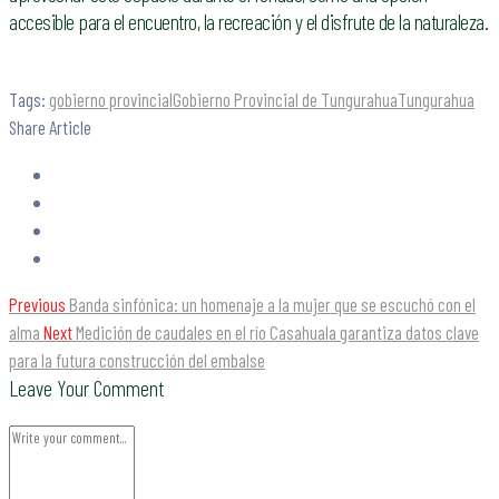
accesible para el encuentro, la recreación y el disfrute de la naturaleza.
Tags:
gobierno provincial
Gobierno Provincial de Tungurahua
Tungurahua
Share Article
Previous
Banda sinfónica: un homenaje a la mujer que se escuchó con el
alma
Next
Medición de caudales en el río Casahuala garantiza datos clave
para la futura construcción del embalse
Leave Your Comment