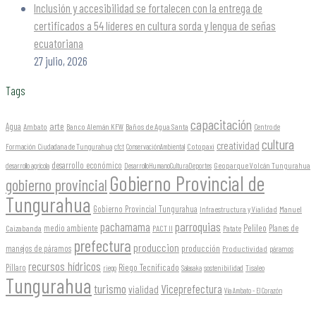
Inclusión y accesibilidad se fortalecen con la entrega de
certificados a 54 líderes en cultura sorda y lengua de señas
ecuatoriana
27 julio, 2026
Tags
capacitación
arte
Agua
Ambato
Banco Alemán KFW
Baños de Agua Santa
Centro de
cultura
creatividad
Formación Ciudadana de Tungurahua
Cotopaxi
cfct
ConservaciónAmbiental
desarrollo económico
Geoparque Volcán Tungurahua
desarrollo agrícola
DesarrolloHumanoCulturaDeportes
Gobierno Provincial de
gobierno provincial
Tungurahua
Gobierno Provincial Tungurahua
Infraestructura y Vialidad
Manuel
parroquias
pachamama
Pelileo
medio ambiente
Planes de
Caizabanda
PACT II
Patate
prefectura
produccion
producción
manejos de páramos
Productividad
páramos
recursos hídricos
Riego Tecnificado
Píllaro
sostenibilidad
riego
Salasaka
Tisaleo
Tungurahua
turismo
Viceprefectura
vialidad
Vía Ambato - El Corazón