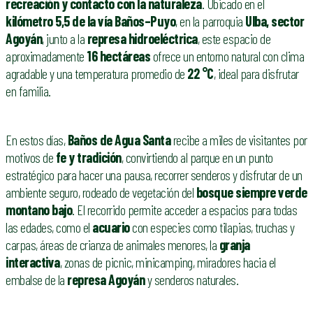
recreación y contacto con la naturaleza
. Ubicado en el
kilómetro 5,5 de la vía Baños–Puyo
, en la parroquia
Ulba, sector
Agoyán
, junto a la
represa hidroeléctrica
, este espacio de
aproximadamente
16 hectáreas
ofrece un entorno natural con clima
agradable y una temperatura promedio de
22 °C
, ideal para disfrutar
en familia.
En estos días,
Baños de Agua Santa
recibe a miles de visitantes por
motivos de
fe y tradición
, convirtiendo al parque en un punto
estratégico para hacer una pausa, recorrer senderos y disfrutar de un
ambiente seguro, rodeado de vegetación del
bosque siempre verde
montano bajo
. El recorrido permite acceder a espacios para todas
las edades, como el
acuario
con especies como tilapias, truchas y
carpas, áreas de crianza de animales menores, la
granja
interactiva
, zonas de picnic, minicamping, miradores hacia el
embalse de la
represa Agoyán
y senderos naturales.