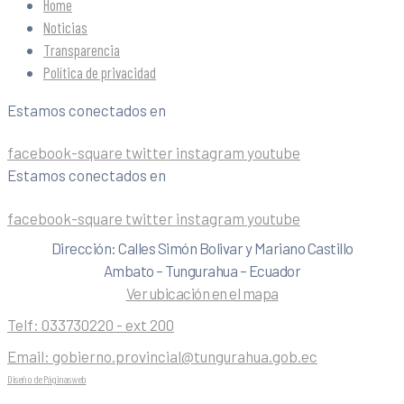
Home
Noticias
Transparencia
Política de privacidad
Estamos conectados en
facebook-square
twitter
instagram
youtube
Estamos conectados en
facebook-square
twitter
instagram
youtube
Dirección: Calles Simón Bolivar y Mariano Castillo
Ambato – Tungurahua – Ecuador
Ver ubicación en el mapa
Telf:
033730220 - ext 200
Email:
gobierno.provincial@tungurahua.gob.ec
Diseño de Páginas web
| 0224492314 -Visualg3