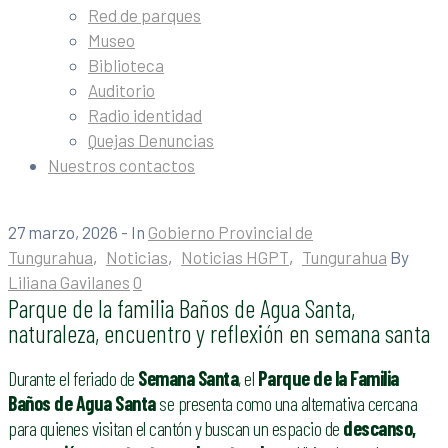
Red de parques
Museo
Biblioteca
Auditorio
Radio identidad
Quejas Denuncias
Nuestros contactos
27 marzo, 2026
- In
Gobierno Provincial de
Tungurahua
‚
Noticias
‚
Noticias HGPT
‚
Tungurahua
By
Liliana Gavilanes
0
Parque de la familia Baños de Agua Santa,
naturaleza, encuentro y reflexión en semana santa
Durante el feriado de
Semana Santa
, el
Parque de la Familia
Baños de Agua Santa
se presenta como una alternativa cercana
para quienes visitan el cantón y buscan un espacio de
descanso,