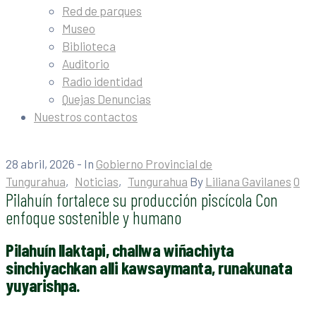
Red de parques
Museo
Biblioteca
Auditorio
Radio identidad
Quejas Denuncias
Nuestros contactos
28 abril, 2026
- In
Gobierno Provincial de
Tungurahua
‚
Noticias
‚
Tungurahua
By
Liliana Gavilanes
0
Pilahuín fortalece su producción piscícola Con
enfoque sostenible y humano
Pilahuín llaktapi, challwa wiñachiyta
sinchiyachkan alli kawsaymanta, runakunata
yuyarishpa.