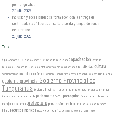
por Tungurahua
27 julio, 2026
Inclusión y accesibilidad se fortalecen con la entrega de
certificados a 54 líderes en cultura sorda y lengua de señas
ecuatoriana
27 julio, 2026
Tags
capacitación
arte
Agua
Ambato
Banco Alemán KFW
Baños de Agua Santa
Centro de
cultura
creatividad
Formación Ciudadana de Tungurahua
Cotopaxi
cfct
ConservaciónAmbiental
desarrollo económico
Geoparque Volcán Tungurahua
desarrollo agrícola
DesarrolloHumanoCulturaDeportes
Gobierno Provincial de
gobierno provincial
Tungurahua
Gobierno Provincial Tungurahua
Infraestructura y Vialidad
Manuel
parroquias
pachamama
Pelileo
medio ambiente
Planes de
Caizabanda
PACT II
Patate
prefectura
produccion
producción
manejos de páramos
Productividad
páramos
recursos hídricos
Riego Tecnificado
Píllaro
sostenibilidad
riego
Salasaka
Tisaleo