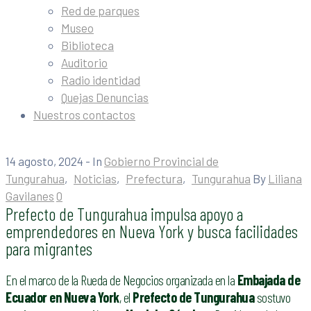
Red de parques
Museo
Biblioteca
Auditorio
Radio identidad
Quejas Denuncias
Nuestros contactos
14 agosto, 2024
- In
Gobierno Provincial de
Tungurahua
‚
Noticias
‚
Prefectura
‚
Tungurahua
By
Liliana
Gavilanes
0
Prefecto de Tungurahua impulsa apoyo a
emprendedores en Nueva York y busca facilidades
para migrantes
En el marco de la Rueda de Negocios organizada en la
Embajada de
Ecuador en Nueva York
, el
Prefecto de Tungurahua
sostuvo