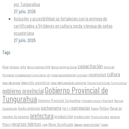
por Tungurahua
27 julio, 2026
Inclusión y accesibilidad se fortalecen con la entrega de
certificados a 54 líderes en cultura sorda y lengua de señas
ecuatoriana
27 julio, 2026
Tags
capacitación
arte
Agua
Ambato
Banco Alemán KFW
Baños de Agua Santa
Centro de
cultura
creatividad
Formación Ciudadana de Tungurahua
Cotopaxi
cfct
ConservaciónAmbiental
desarrollo económico
Geoparque Volcán Tungurahua
desarrollo agrícola
DesarrolloHumanoCulturaDeportes
Gobierno Provincial de
gobierno provincial
Tungurahua
Gobierno Provincial Tungurahua
Infraestructura y Vialidad
Manuel
parroquias
pachamama
Pelileo
medio ambiente
Planes de
Caizabanda
PACT II
Patate
prefectura
produccion
producción
manejos de páramos
Productividad
páramos
recursos hídricos
Riego Tecnificado
Píllaro
sostenibilidad
riego
Salasaka
Tisaleo