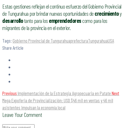
Estas gestiones reflejan el continuo esfuerzo del Gobierno Provincial
de Tungurahua por brindar nuevas oportunidades de
crecimiento
y
desarrollo
tanto para los
emprendedores
como para los
migrantes de la provincia en el exterior.
Tags:
Gobierno Provincial de Tungurahua
prefectura
Tungurahua
USA
Share Article
Previous
Implementación de la Estrategia Agropecuaria en Patate
Next
Mega Expoferia de Provincialización: USD $46 mil en ventas y 46 mil
asistentes impulsan la economía local
Leave Your Comment