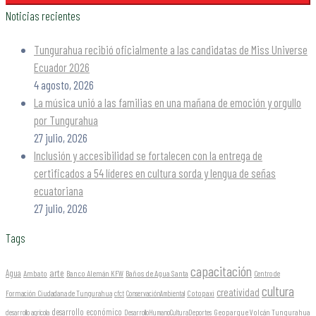
Noticias recientes
Tungurahua recibió oficialmente a las candidatas de Miss Universe
Ecuador 2026
4 agosto, 2026
La música unió a las familias en una mañana de emoción y orgullo
por Tungurahua
27 julio, 2026
Inclusión y accesibilidad se fortalecen con la entrega de
certificados a 54 líderes en cultura sorda y lengua de señas
ecuatoriana
27 julio, 2026
Tags
capacitación
arte
Agua
Ambato
Banco Alemán KFW
Baños de Agua Santa
Centro de
cultura
creatividad
Formación Ciudadana de Tungurahua
Cotopaxi
cfct
ConservaciónAmbiental
desarrollo económico
Geoparque Volcán Tungurahua
desarrollo agrícola
DesarrolloHumanoCulturaDeportes