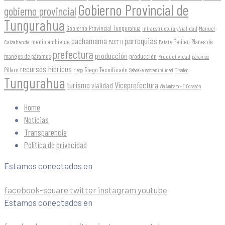
Gobierno Provincial de
gobierno provincial
Tungurahua
Gobierno Provincial Tungurahua
Infraestructura y Vialidad
Manuel
parroquias
pachamama
Pelileo
medio ambiente
Planes de
Caizabanda
PACT II
Patate
prefectura
produccion
producción
manejos de páramos
Productividad
páramos
recursos hídricos
Riego Tecnificado
Píllaro
sostenibilidad
riego
Salasaka
Tisaleo
Tungurahua
turismo
Viceprefectura
vialidad
Vía Ambato - El Corazón
Home
Noticias
Transparencia
Política de privacidad
Estamos conectados en
facebook-square
twitter
instagram
youtube
Estamos conectados en