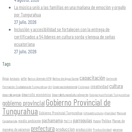
La música unió a las familias en una mañana de emoción y orgullo
por Tungurahua
27 julio, 2026
Inclusión y accesibilidad se fortalecen con la entrega de
certificados a 54 líderes en cultura sorda y lengua de señas
ecuatoriana
27 julio, 2026
Tags
capacitación
arte
Agua
Ambato
Banco Alemán KFW
Baños de Agua Santa
Centro de
cultura
creatividad
Formación Ciudadana de Tungurahua
Cotopaxi
cfct
ConservaciónAmbiental
desarrollo económico
Geoparque Volcán Tungurahua
desarrollo agrícola
DesarrolloHumanoCulturaDeportes
Gobierno Provincial de
gobierno provincial
Tungurahua
Gobierno Provincial Tungurahua
Infraestructura y Vialidad
Manuel
parroquias
pachamama
Pelileo
medio ambiente
Planes de
Caizabanda
PACT II
Patate
prefectura
produccion
producción
manejos de páramos
Productividad
páramos