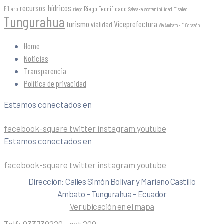
recursos hídricos
Riego Tecnificado
Píllaro
sostenibilidad
riego
Salasaka
Tisaleo
Tungurahua
turismo
Viceprefectura
vialidad
Vía Ambato - El Corazón
Home
Noticias
Transparencia
Política de privacidad
Estamos conectados en
facebook-square
twitter
instagram
youtube
Estamos conectados en
facebook-square
twitter
instagram
youtube
Dirección: Calles Simón Bolivar y Mariano Castillo
Ambato – Tungurahua – Ecuador
Ver ubicación en el mapa
Telf:
033730220 - ext 200