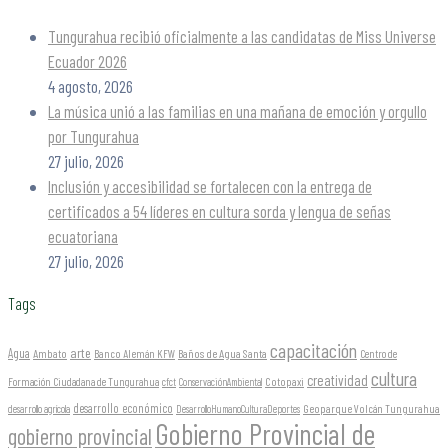
Tungurahua recibió oficialmente a las candidatas de Miss Universe
Ecuador 2026
4 agosto, 2026
La música unió a las familias en una mañana de emoción y orgullo
por Tungurahua
27 julio, 2026
Inclusión y accesibilidad se fortalecen con la entrega de
certificados a 54 líderes en cultura sorda y lengua de señas
ecuatoriana
27 julio, 2026
Tags
capacitación
arte
Agua
Ambato
Banco Alemán KFW
Baños de Agua Santa
Centro de
cultura
creatividad
Formación Ciudadana de Tungurahua
Cotopaxi
cfct
ConservaciónAmbiental
desarrollo económico
Geoparque Volcán Tungurahua
desarrollo agrícola
DesarrolloHumanoCulturaDeportes
Gobierno Provincial de
gobierno provincial