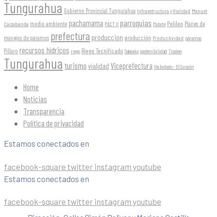
Tungurahua
Gobierno Provincial Tungurahua
Infraestructura y Vialidad
Manuel
parroquias
pachamama
Pelileo
medio ambiente
Planes de
Caizabanda
PACT II
Patate
prefectura
produccion
producción
manejos de páramos
Productividad
páramos
recursos hídricos
Riego Tecnificado
Píllaro
sostenibilidad
riego
Salasaka
Tisaleo
Tungurahua
turismo
Viceprefectura
vialidad
Vía Ambato - El Corazón
Home
Noticias
Transparencia
Política de privacidad
Estamos conectados en
facebook-square
twitter
instagram
youtube
Estamos conectados en
facebook-square
twitter
instagram
youtube