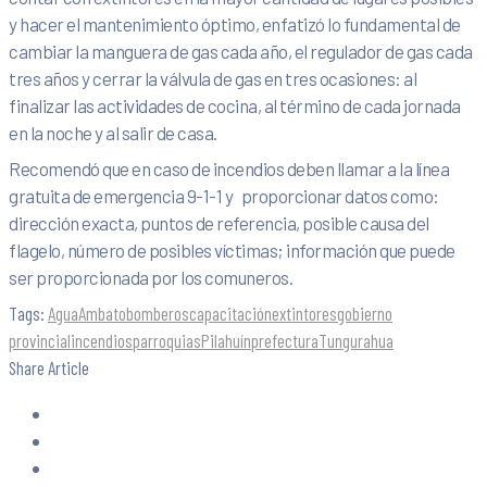
y hacer el mantenimiento óptimo, enfatizó lo fundamental de
cambiar la manguera de gas cada año, el regulador de gas cada
tres años y cerrar la válvula de gas en tres ocasiones: al
finalizar las actividades de cocina, al término de cada jornada
en la noche y al salir de casa.
Recomendó que en caso de incendios deben llamar a la línea
gratuita de emergencia 9-1-1 y proporcionar datos como:
dirección exacta, puntos de referencia, posible causa del
flagelo, número de posibles víctimas; información que puede
ser proporcionada por los comuneros.
Tags:
Agua
Ambato
bomberos
capacitación
extintores
gobierno
provincial
incendios
parroquias
Pilahuín
prefectura
Tungurahua
Share Article