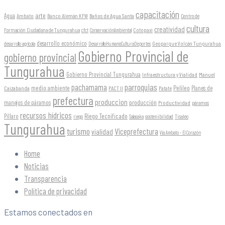
capacitación
arte
Agua
Ambato
Banco Alemán KFW
Baños de Agua Santa
Centro de
cultura
creatividad
Formación Ciudadana de Tungurahua
Cotopaxi
cfct
ConservaciónAmbiental
desarrollo económico
Geoparque Volcán Tungurahua
desarrollo agrícola
DesarrolloHumanoCulturaDeportes
Gobierno Provincial de
gobierno provincial
Tungurahua
Gobierno Provincial Tungurahua
Infraestructura y Vialidad
Manuel
parroquias
pachamama
Pelileo
medio ambiente
Planes de
Caizabanda
PACT II
Patate
prefectura
produccion
producción
manejos de páramos
Productividad
páramos
recursos hídricos
Riego Tecnificado
Píllaro
sostenibilidad
riego
Salasaka
Tisaleo
Tungurahua
turismo
Viceprefectura
vialidad
Vía Ambato - El Corazón
Home
Noticias
Transparencia
Política de privacidad
Estamos conectados en