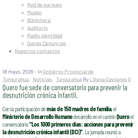
Red de parques
Museo
Biblioteca
Auditorio
Radio identidad
Quejas Denuncias
Nuestros contactos
18 mayo, 2026
- In
Gobierno Provincial de
Tungurahua
‚
Noticias
‚
Tungurahua
By
Liliana Gavilanes
0
Quero fue sede de conversatorio para prevenir la
desnutrición crónica infantil.
Con la participación de
más de 150 madres de familia
, el
Ministerio de Desarrollo Humano
desarrolló en el cantón
Quero
el
conversatorio
“Los 1000 primeros días: acciones para prevenir
la desnutrición crónica infantil (DCI)”
. La jornada reunió a