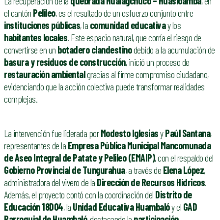
La recuperación de la
quebrada Hualagchuco – Huasioamba
, en
el cantón
Pelileo
, es el resultado de un esfuerzo conjunto entre
instituciones públicas
, la
comunidad educativa
y los
habitantes locales
. Este espacio natural, que corría el riesgo de
convertirse en un
botadero clandestino
debido a la acumulación de
basura y residuos de construcción
, inició un proceso de
restauración ambiental
gracias al firme compromiso ciudadano,
evidenciando que la acción colectiva puede transformar realidades
complejas.
La intervención fue liderada por
Modesto Iglesias
y
Paúl Santana
,
representantes de la
Empresa Pública Municipal Mancomunada
de Aseo Integral de Patate y Pelileo (EMAIP)
, con el respaldo del
Gobierno Provincial de Tungurahua
, a través de
Elena López
,
administradora del vivero de la
Dirección de Recursos Hídricos
.
Además, el proyecto contó con la coordinación del
Distrito de
Educación 18D04
, la
Unidad Educativa Huambaló
y el
GAD
Parroquial de Huambaló
, destacando la
participación