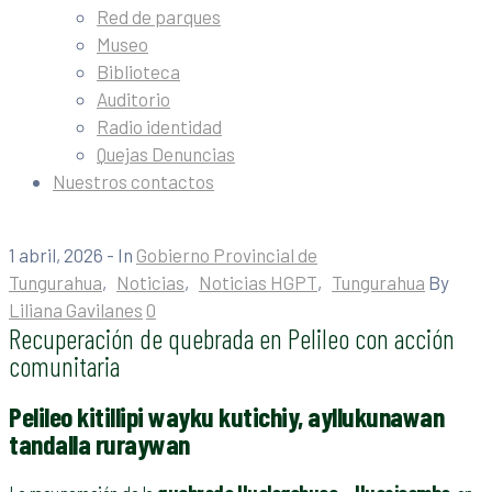
Red de parques
Museo
Biblioteca
Auditorio
Radio identidad
Quejas Denuncias
Nuestros contactos
1 abril, 2026
- In
Gobierno Provincial de
Tungurahua
‚
Noticias
‚
Noticias HGPT
‚
Tungurahua
By
Liliana Gavilanes
0
Recuperación de quebrada en Pelileo con acción
comunitaria
Pelileo kitillipi wayku kutichiy, ayllukunawan
tandalla ruraywan