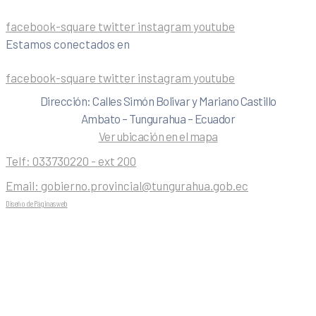
facebook-square
twitter
instagram
youtube
Estamos conectados en
facebook-square
twitter
instagram
youtube
Dirección: Calles Simón Bolivar y Mariano Castillo
Ambato – Tungurahua – Ecuador
Ver ubicación en el mapa
Telf:
033730220 - ext 200
Email:
gobierno.provincial@tungurahua.gob.ec
Diseño de Páginas web
| 0224492314 -Visualg3