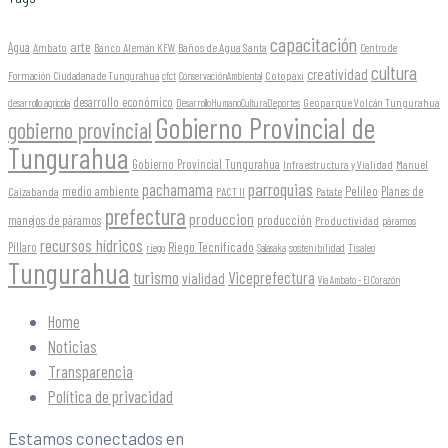
capacitación
arte
Agua
Ambato
Banco Alemán KFW
Baños de Agua Santa
Centro de
cultura
creatividad
Formación Ciudadana de Tungurahua
Cotopaxi
cfct
ConservaciónAmbiental
desarrollo económico
Geoparque Volcán Tungurahua
desarrollo agrícola
DesarrolloHumanoCulturaDeportes
Gobierno Provincial de
gobierno provincial
Tungurahua
Gobierno Provincial Tungurahua
Infraestructura y Vialidad
Manuel
parroquias
pachamama
Pelileo
medio ambiente
Planes de
Caizabanda
PACT II
Patate
prefectura
produccion
producción
manejos de páramos
Productividad
páramos
recursos hídricos
Riego Tecnificado
Píllaro
sostenibilidad
riego
Salasaka
Tisaleo
Tungurahua
turismo
Viceprefectura
vialidad
Vía Ambato - El Corazón
Home
Noticias
Transparencia
Política de privacidad
Estamos conectados en