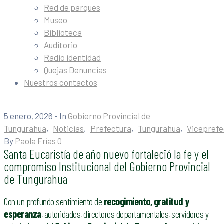
Red de parques
Museo
Biblioteca
Auditorio
Radio identidad
Quejas Denuncias
Nuestros contactos
5 enero, 2026
- In
Gobierno Provincial de
Tungurahua
‚
Noticias
‚
Prefectura
‚
Tungurahua
‚
Viceprefe
By
Paola Frías
0
Santa Eucaristía de año nuevo fortaleció la fe y el
compromiso Institucional del Gobierno Provincial
de Tungurahua
Con un profundo sentimiento de
recogimiento, gratitud y
esperanza
, autoridades, directores departamentales, servidores y