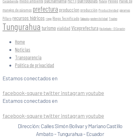
parroquias
pachamama
Pelileo
medio ambiente
Planes de
Caizabanda
PACT II
Patate
prefectura
produccion
producción
manejos de páramos
Productividad
páramos
recursos hídricos
Riego Tecnificado
Píllaro
sostenibilidad
riego
Salasaka
Tisaleo
Tungurahua
turismo
Viceprefectura
vialidad
Vía Ambato - El Corazón
Home
Noticias
Transparencia
Política de privacidad
Estamos conectados en
facebook-square
twitter
instagram
youtube
Estamos conectados en
facebook-square
twitter
instagram
youtube
Dirección: Calles Simón Bolivar y Mariano Castillo
Ambato – Tungurahua – Ecuador