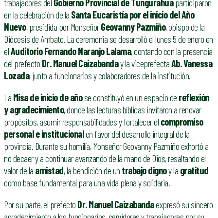
trabajadores del
Gobierno Provincial de Tungurahua
participaron
en la celebración de la
Santa Eucaristía por el inicio del Año
Nuevo
, presidida por Monseñor
Geovanny Pazmiño
, obispo de la
Diócesis de Ambato. La ceremonia se desarrolló el lunes 5 de enero en
el
Auditorio Fernando Naranjo Lalama
, contando con la presencia
del prefecto
Dr. Manuel Caizabanda
y la viceprefecta
Ab. Vanessa
Lozada
, junto a funcionarios y colaboradores de la institución.
La
Misa de inicio de año
se constituyó en un espacio de
reflexión
y agradecimiento
, donde las lecturas bíblicas invitaron a renovar
propósitos, asumir responsabilidades y fortalecer el
compromiso
personal e institucional
en favor del desarrollo integral de la
provincia. Durante su homilía, Monseñor Geovanny Pazmiño exhortó a
no decaer y a continuar avanzando de la mano de Dios, resaltando el
valor de la
amistad
, la bendición de un
trabajo digno
y la
gratitud
como base fundamental para una vida plena y solidaria.
Por su parte, el prefecto
Dr. Manuel Caizabanda
expresó su sincero
agradecimiento a los funcionarios, servidores y trabajadores por su