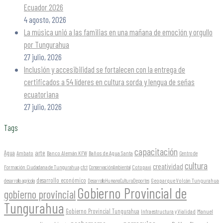
Ecuador 2026
4 agosto, 2026
La música unió a las familias en una mañana de emoción y orgullo
por Tungurahua
27 julio, 2026
Inclusión y accesibilidad se fortalecen con la entrega de
certificados a 54 líderes en cultura sorda y lengua de señas
ecuatoriana
27 julio, 2026
Tags
capacitación
arte
Agua
Ambato
Banco Alemán KFW
Baños de Agua Santa
Centro de
cultura
creatividad
Formación Ciudadana de Tungurahua
Cotopaxi
cfct
ConservaciónAmbiental
desarrollo económico
Geoparque Volcán Tungurahua
desarrollo agrícola
DesarrolloHumanoCulturaDeportes
Gobierno Provincial de
gobierno provincial
Tungurahua
Gobierno Provincial Tungurahua
Infraestructura y Vialidad
Manuel