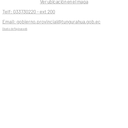
Ver ubicación en el mapa
Telf:
033730220 - ext 200
Email:
gobierno.provincial@tungurahua.gob.ec
Diseño de Páginas web
| 0224492314 -Visualg3