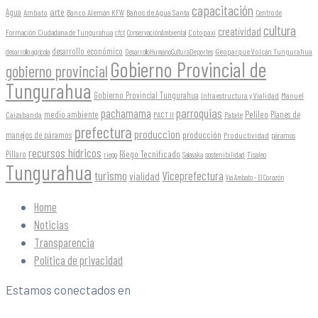
capacitación
arte
Agua
Ambato
Banco Alemán KFW
Baños de Agua Santa
Centro de
cultura
creatividad
Formación Ciudadana de Tungurahua
Cotopaxi
cfct
ConservaciónAmbiental
desarrollo económico
Geoparque Volcán Tungurahua
desarrollo agrícola
DesarrolloHumanoCulturaDeportes
Gobierno Provincial de
gobierno provincial
Tungurahua
Gobierno Provincial Tungurahua
Infraestructura y Vialidad
Manuel
parroquias
pachamama
Pelileo
medio ambiente
Planes de
Caizabanda
PACT II
Patate
prefectura
produccion
producción
manejos de páramos
Productividad
páramos
recursos hídricos
Riego Tecnificado
Píllaro
sostenibilidad
riego
Salasaka
Tisaleo
Tungurahua
turismo
Viceprefectura
vialidad
Vía Ambato - El Corazón
Home
Noticias
Transparencia
Política de privacidad
Estamos conectados en