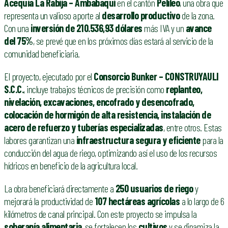
Acequia La Rabija – Ambabaquí
en el cantón
Pelileo
, una obra que
representa un valioso aporte al
desarrollo productivo
de la zona.
Con una
inversión de 210.536,93 dólares
más IVA y un
avance
del 75%
, se prevé que en los próximos días estará al servicio de la
comunidad beneficiaria.
El proyecto, ejecutado por el
Consorcio Bunker – CONSTRUYAULI
S.C.C.
, incluye trabajos técnicos de precisión como
replanteo,
nivelación, excavaciones, encofrado y desencofrado,
colocación de hormigón de alta resistencia, instalación de
acero de refuerzo y tuberías especializadas
, entre otros. Estas
labores garantizan una
infraestructura segura y eficiente
para la
conducción del agua de riego, optimizando así el uso de los recursos
hídricos en beneficio de la agricultura local.
La obra beneficiará directamente a
250 usuarios de riego
y
mejorará la productividad de
107 hectáreas agrícolas
a lo largo de 6
kilómetros de canal principal. Con este proyecto se impulsa la
soberanía alimentaria
, se fortalecen los
cultivos
y se dinamiza la