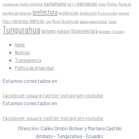
parroquias
pachamama
Pelileo
medio ambiente
Planes de
Caizabanda
PACT II
Patate
prefectura
produccion
producción
manejos de páramos
Productividad
páramos
recursos hídricos
Riego Tecnificado
Píllaro
sostenibilidad
riego
Salasaka
Tisaleo
Tungurahua
turismo
Viceprefectura
vialidad
Vía Ambato - El Corazón
Home
Noticias
Transparencia
Política de privacidad
Estamos conectados en
facebook-square
twitter
instagram
youtube
Estamos conectados en
facebook-square
twitter
instagram
youtube
Dirección: Calles Simón Bolivar y Mariano Castillo
Ambato – Tungurahua – Ecuador