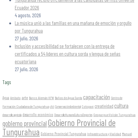
Ecuador 2026
4 agosto, 2026
La música unió a las familias en una mañana de emoción y orgullo
por Tungurahua
27 julio, 2026
Inclusión y accesibilidad se fortalecen con la entrega de
certificados a 54 líderes en cultura sorda y lengua de señas
ecuatoriana
27 julio, 2026
Tags
capacitación
arte
Agua
Ambato
Banco Alemán KFW
Baños de Agua Santa
Centro de
cultura
creatividad
Formación Ciudadana de Tungurahua
Cotopaxi
cfct
ConservaciónAmbiental
desarrollo económico
Geoparque Volcán Tungurahua
desarrollo agrícola
DesarrolloHumanoCulturaDeportes
Gobierno Provincial de
gobierno provincial
Tungurahua
Gobierno Provincial Tungurahua
Infraestructura y Vialidad
Manuel