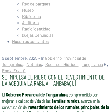
Red de parques
Museo
Biblioteca
Auditorio
Radio identidad
Quejas Denuncias
Nuestros contactos
9 septiembre, 2025
- In
Gobierno Provincial de
Tungurahua
‚
Noticias
‚
Recursos Hídricos
‚
Tungurahua
By
Paola Frías
0
SE IMPULSA EL RIEGO CON EL REVESTIMIENTO DE
LA ACEQUIA LA RABIJA – AMBABAQUÍ
El
Gobierno Provincial de Tungurahua
, comprometido con
mejorar la calidad de vida de las
familias rurales
, avanza en la
construcción del
revestimiento de los ramales principales de la