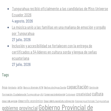
Tungurahua recibió oficialmente a las candidatas de Miss Universe
Ecuador 2026
4 agosto, 2026
La música unió a las familias en una mañana de emoción y orgullo
por Tungurahua
27 julio, 2026
Inclusión y accesibilidad se fortalecen con la entrega de
certificados a 54 líderes en cultura sorda y lengua de señas
ecuatoriana
27 julio, 2026
Tags
capacitación
arte
Agua
Ambato
Banco Alemán KFW
Baños de Agua Santa
Centro de
cultura
creatividad
Formación Ciudadana de Tungurahua
Cotopaxi
cfct
ConservaciónAmbiental
desarrollo económico
Geoparque Volcán Tungurahua
desarrollo agrícola
DesarrolloHumanoCulturaDeportes
Gobierno Provincial de
gobierno provincial