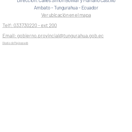
Ambato – Tungurahua – Ecuador
Ver ubicación en el mapa
Telf:
033730220 - ext 200
Email:
gobierno.provincial@tungurahua.gob.ec
Diseño de Páginas web
| 0224492314 -Visualg3