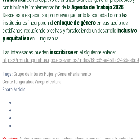
contribuir a la implementación de la
Agenda de Trabajo 2026
.
Desde este espacio, se promueve que tanto la sociedad como las
instituciones incorporen el
enfoque de género
en sus acciones
cotidianas, reduciendo brechas y fortaleciendo un desarrollo
inclusivo
y equitativo
en Tungurahua.
Las interesadas pueden
inscribirse
en el siguiente enlace:
https://rrnn.tungurahua.gob.ec/eventos/index/68cd5ae451bc2436ee6d
Tags:
Grupo de Interés Mujer y Género
Parlamento
Gente
Tungurahua
Viceprefectura
Share Article
Previous
Ambato conmemora su independencia con solemne ofrenda floral