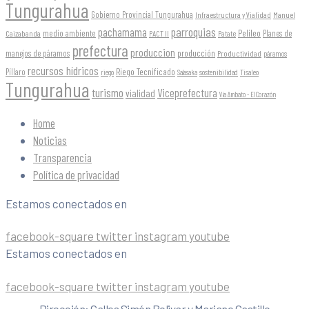
Tungurahua
Gobierno Provincial Tungurahua
Infraestructura y Vialidad
Manuel
parroquias
pachamama
Pelileo
medio ambiente
Planes de
Caizabanda
PACT II
Patate
prefectura
produccion
producción
manejos de páramos
Productividad
páramos
recursos hídricos
Riego Tecnificado
Píllaro
sostenibilidad
riego
Salasaka
Tisaleo
Tungurahua
turismo
Viceprefectura
vialidad
Vía Ambato - El Corazón
Home
Noticias
Transparencia
Política de privacidad
Estamos conectados en
facebook-square
twitter
instagram
youtube
Estamos conectados en
facebook-square
twitter
instagram
youtube
Dirección: Calles Simón Bolivar y Mariano Castillo