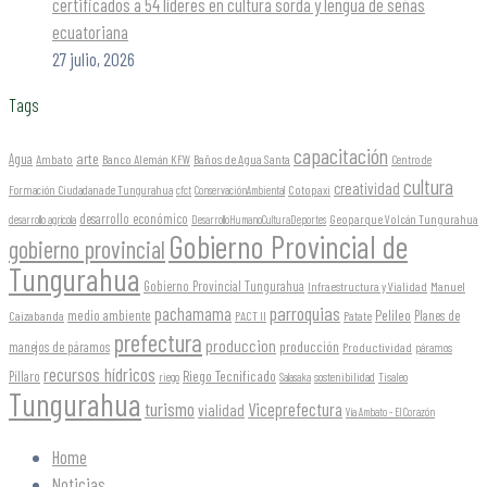
certificados a 54 líderes en cultura sorda y lengua de señas
ecuatoriana
27 julio, 2026
Tags
capacitación
arte
Agua
Ambato
Banco Alemán KFW
Baños de Agua Santa
Centro de
cultura
creatividad
Formación Ciudadana de Tungurahua
Cotopaxi
cfct
ConservaciónAmbiental
desarrollo económico
Geoparque Volcán Tungurahua
desarrollo agrícola
DesarrolloHumanoCulturaDeportes
Gobierno Provincial de
gobierno provincial
Tungurahua
Gobierno Provincial Tungurahua
Infraestructura y Vialidad
Manuel
parroquias
pachamama
Pelileo
medio ambiente
Planes de
Caizabanda
PACT II
Patate
prefectura
produccion
producción
manejos de páramos
Productividad
páramos
recursos hídricos
Riego Tecnificado
Píllaro
sostenibilidad
riego
Salasaka
Tisaleo
Tungurahua
turismo
Viceprefectura
vialidad
Vía Ambato - El Corazón
Home
Noticias