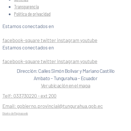
Transparencia
Política de privacidad
Estamos conectados en
facebook-square
twitter
instagram
youtube
Estamos conectados en
facebook-square
twitter
instagram
youtube
Dirección: Calles Simón Bolivar y Mariano Castillo
Ambato – Tungurahua – Ecuador
Ver ubicación en el mapa
Telf:
033730220 - ext 200
Email:
gobierno.provincial@tungurahua.gob.ec
Diseño de Páginas web
| 0224492314 -Visualg3