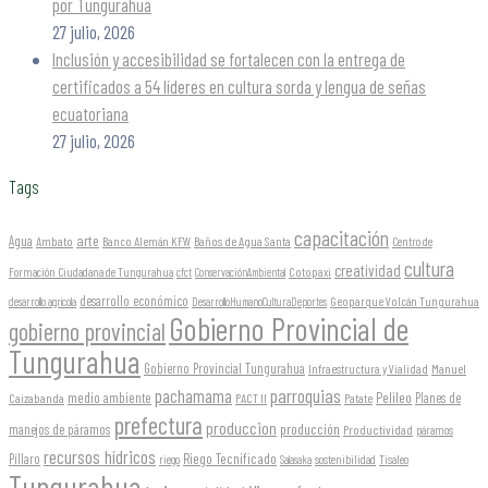
por Tungurahua
27 julio, 2026
Inclusión y accesibilidad se fortalecen con la entrega de
certificados a 54 líderes en cultura sorda y lengua de señas
ecuatoriana
27 julio, 2026
Tags
capacitación
arte
Agua
Ambato
Banco Alemán KFW
Baños de Agua Santa
Centro de
cultura
creatividad
Formación Ciudadana de Tungurahua
Cotopaxi
cfct
ConservaciónAmbiental
desarrollo económico
Geoparque Volcán Tungurahua
desarrollo agrícola
DesarrolloHumanoCulturaDeportes
Gobierno Provincial de
gobierno provincial
Tungurahua
Gobierno Provincial Tungurahua
Infraestructura y Vialidad
Manuel
parroquias
pachamama
Pelileo
medio ambiente
Planes de
Caizabanda
PACT II
Patate
prefectura
produccion
producción
manejos de páramos
Productividad
páramos
recursos hídricos
Riego Tecnificado
Píllaro
sostenibilidad
riego
Salasaka
Tisaleo
Tungurahua