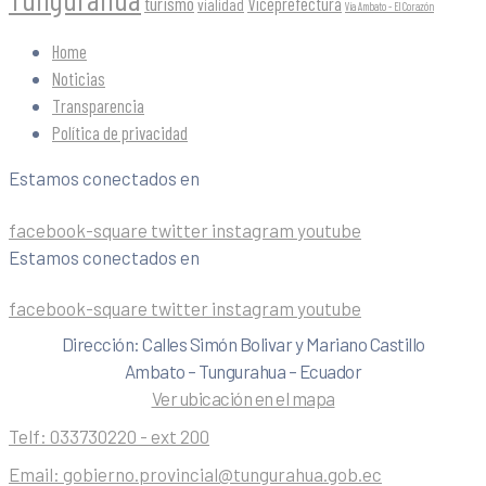
turismo
Viceprefectura
vialidad
Vía Ambato - El Corazón
Home
Noticias
Transparencia
Política de privacidad
Estamos conectados en
facebook-square
twitter
instagram
youtube
Estamos conectados en
facebook-square
twitter
instagram
youtube
Dirección: Calles Simón Bolivar y Mariano Castillo
Ambato – Tungurahua – Ecuador
Ver ubicación en el mapa
Telf:
033730220 - ext 200
Email:
gobierno.provincial@tungurahua.gob.ec