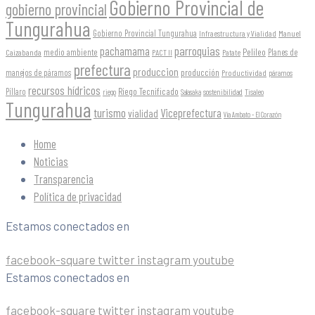
Gobierno Provincial de
gobierno provincial
Tungurahua
Gobierno Provincial Tungurahua
Infraestructura y Vialidad
Manuel
parroquias
pachamama
Pelileo
medio ambiente
Planes de
Caizabanda
PACT II
Patate
prefectura
produccion
producción
manejos de páramos
Productividad
páramos
recursos hídricos
Riego Tecnificado
Píllaro
sostenibilidad
riego
Salasaka
Tisaleo
Tungurahua
turismo
Viceprefectura
vialidad
Vía Ambato - El Corazón
Home
Noticias
Transparencia
Política de privacidad
Estamos conectados en
facebook-square
twitter
instagram
youtube
Estamos conectados en
facebook-square
twitter
instagram
youtube