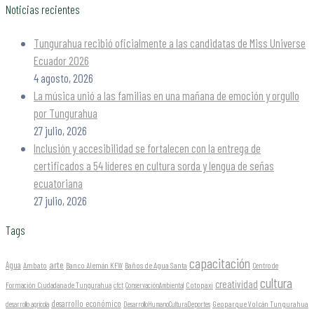
Noticias recientes
Tungurahua recibió oficialmente a las candidatas de Miss Universe
Ecuador 2026
4 agosto, 2026
La música unió a las familias en una mañana de emoción y orgullo
por Tungurahua
27 julio, 2026
Inclusión y accesibilidad se fortalecen con la entrega de
certificados a 54 líderes en cultura sorda y lengua de señas
ecuatoriana
27 julio, 2026
Tags
capacitación
arte
Agua
Ambato
Banco Alemán KFW
Baños de Agua Santa
Centro de
cultura
creatividad
Formación Ciudadana de Tungurahua
Cotopaxi
cfct
ConservaciónAmbiental
desarrollo económico
Geoparque Volcán Tungurahua
desarrollo agrícola
DesarrolloHumanoCulturaDeportes