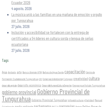
Ecuador 2026
4 agosto, 2026
La música unió a las familias en una mañana de emoción y orgullo
por Tungurahua
27 julio, 2026
Inclusión y accesibilidad se fortalecen con la entrega de
certificados a 54 líderes en cultura sorda y lengua de señas
ecuatoriana
27 julio, 2026
Tags
capacitación
arte
Agua
Ambato
Banco Alemán KFW
Baños de Agua Santa
Centro de
cultura
creatividad
Formación Ciudadana de Tungurahua
Cotopaxi
cfct
ConservaciónAmbiental
desarrollo económico
Geoparque Volcán Tungurahua
desarrollo agrícola
DesarrolloHumanoCulturaDeportes
Gobierno Provincial de
gobierno provincial
Tungurahua
Gobierno Provincial Tungurahua
Infraestructura y Vialidad
Manuel
parroquias
pachamama
Pelileo
medio ambiente
Planes de
Caizabanda
PACT II
Patate