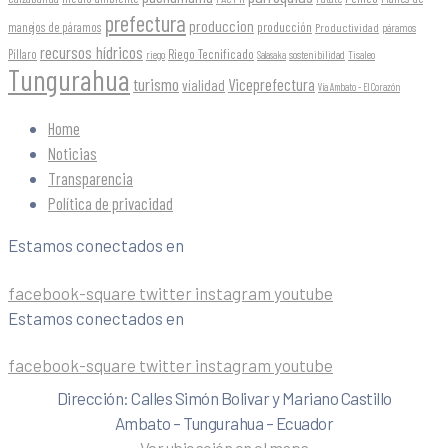
prefectura
produccion
producción
manejos de páramos
Productividad
páramos
recursos hídricos
Riego Tecnificado
Píllaro
sostenibilidad
riego
Salasaka
Tisaleo
Tungurahua
turismo
Viceprefectura
vialidad
Vía Ambato - El Corazón
Home
Noticias
Transparencia
Política de privacidad
Estamos conectados en
facebook-square
twitter
instagram
youtube
Estamos conectados en
facebook-square
twitter
instagram
youtube
Dirección: Calles Simón Bolivar y Mariano Castillo
Ambato – Tungurahua – Ecuador