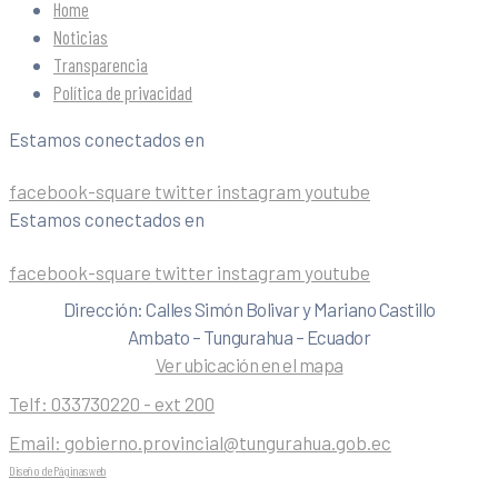
Home
Noticias
Transparencia
Política de privacidad
Estamos conectados en
facebook-square
twitter
instagram
youtube
Estamos conectados en
facebook-square
twitter
instagram
youtube
Dirección: Calles Simón Bolivar y Mariano Castillo
Ambato – Tungurahua – Ecuador
Ver ubicación en el mapa
Telf:
033730220 - ext 200
Email:
gobierno.provincial@tungurahua.gob.ec
Diseño de Páginas web
| 0224492314 -Visualg3