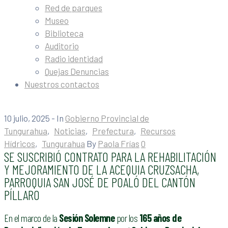
Red de parques
Museo
Biblioteca
Auditorio
Radio identidad
Quejas Denuncias
Nuestros contactos
10 julio, 2025
- In
Gobierno Provincial de
Tungurahua
‚
Noticias
‚
Prefectura
‚
Recursos
Hídricos
‚
Tungurahua
By
Paola Frías
0
SE SUSCRIBIÓ CONTRATO PARA LA REHABILITACIÓN
Y MEJORAMIENTO DE LA ACEQUIA CRUZSACHA,
PARROQUIA SAN JOSÉ DE POALÓ DEL CANTÓN
PÍLLARO
En el marco de la
Sesión Solemne
por los
165 años de