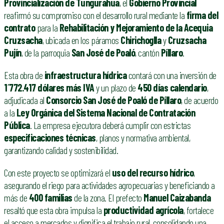
Provincialización de Tungurahua
, el
Gobierno Provincial
reafirmó su compromiso con el desarrollo rural mediante la
firma del
contrato
para la
Rehabilitación y Mejoramiento de la Acequia
Cruzsacha
, ubicada en los páramos
Chirichoglla
y
Cruzsacha
Pujín
, de la parroquia
San José de Poaló
, cantón
Píllaro
.
Esta obra de
infraestructura hídrica
contará con una inversión de
1´772.417 dólares más IVA
y un plazo de
450 días calendario
,
adjudicada al
Consorcio San José de Poaló de Píllaro
, de acuerdo
a la
Ley Orgánica del Sistema Nacional de Contratación
Pública
. La empresa ejecutora deberá cumplir con estrictas
especificaciones técnicas
, planos y normativa ambiental,
garantizando calidad y sostenibilidad.
Con este proyecto se optimizará el
uso del recurso hídrico
,
asegurando el riego para actividades agropecuarias y beneficiando a
más de
400 familias
de la zona. El prefecto
Manuel Caizabanda
resaltó que esta obra impulsa la
productividad agrícola
, fortalece
el acceso a mercados y dignifica el trabajo rural, consolidando una