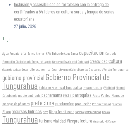
Inclusión y accesibilidad se fortalecen con la entrega de
certificados a 54 líderes en cultura sorda y lengua de señas
ecuatoriana
27 julio, 2026
Tags
capacitación
arte
Agua
Ambato
Banco Alemán KFW
Baños de Agua Santa
Centro de
cultura
creatividad
Formación Ciudadana de Tungurahua
Cotopaxi
cfct
ConservaciónAmbiental
desarrollo económico
Geoparque Volcán Tungurahua
desarrollo agrícola
DesarrolloHumanoCulturaDeportes
Gobierno Provincial de
gobierno provincial
Tungurahua
Gobierno Provincial Tungurahua
Infraestructura y Vialidad
Manuel
parroquias
pachamama
Pelileo
medio ambiente
Planes de
Caizabanda
PACT II
Patate
prefectura
produccion
producción
manejos de páramos
Productividad
páramos
recursos hídricos
Riego Tecnificado
Píllaro
sostenibilidad
riego
Salasaka
Tisaleo
Tungurahua
turismo
Viceprefectura
vialidad
Vía Ambato - El Corazón