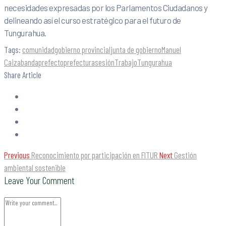
necesidades expresadas por los Parlamentos Ciudadanos y
delineando así el curso estratégico para el futuro de
Tungurahua.
Tags:
comunidad
gobierno provincial
junta de gobierno
Manuel
Caizabanda
prefecto
prefectura
sesión
Trabajo
Tungurahua
Share Article
Previous
Reconocimiento por participación en FITUR
Next
Gestión
ambiental sostenible
Leave Your Comment