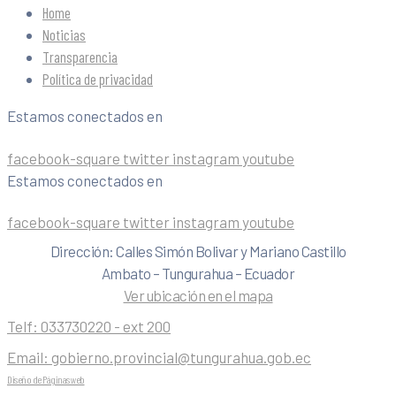
Home
Noticias
Transparencia
Política de privacidad
Estamos conectados en
facebook-square
twitter
instagram
youtube
Estamos conectados en
facebook-square
twitter
instagram
youtube
Dirección: Calles Simón Bolivar y Mariano Castillo
Ambato – Tungurahua – Ecuador
Ver ubicación en el mapa
Telf:
033730220 - ext 200
Email:
gobierno.provincial@tungurahua.gob.ec
Diseño de Páginas web
| 0224492314 -Visualg3