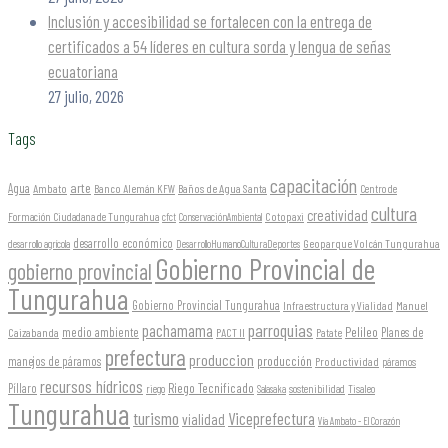
Inclusión y accesibilidad se fortalecen con la entrega de
certificados a 54 líderes en cultura sorda y lengua de señas
ecuatoriana
27 julio, 2026
Tags
capacitación
arte
Agua
Ambato
Banco Alemán KFW
Baños de Agua Santa
Centro de
cultura
creatividad
Formación Ciudadana de Tungurahua
Cotopaxi
cfct
ConservaciónAmbiental
desarrollo económico
Geoparque Volcán Tungurahua
desarrollo agrícola
DesarrolloHumanoCulturaDeportes
Gobierno Provincial de
gobierno provincial
Tungurahua
Gobierno Provincial Tungurahua
Infraestructura y Vialidad
Manuel
parroquias
pachamama
Pelileo
medio ambiente
Planes de
Caizabanda
PACT II
Patate
prefectura
produccion
producción
manejos de páramos
Productividad
páramos
recursos hídricos
Riego Tecnificado
Píllaro
sostenibilidad
riego
Salasaka
Tisaleo
Tungurahua
turismo
Viceprefectura
vialidad
Vía Ambato - El Corazón