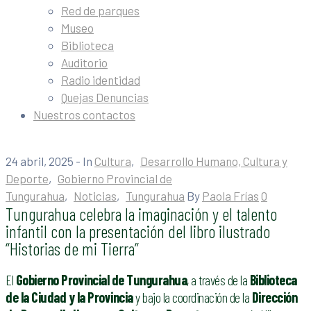
Red de parques
Museo
Biblioteca
Auditorio
Radio identidad
Quejas Denuncias
Nuestros contactos
24 abril, 2025
- In
Cultura
‚
Desarrollo Humano, Cultura y
Deporte
‚
Gobierno Provincial de
Tungurahua
‚
Noticias
‚
Tungurahua
By
Paola Frías
0
Tungurahua celebra la imaginación y el talento
infantil con la presentación del libro ilustrado
“Historias de mi Tierra”
El
Gobierno Provincial de Tungurahua
, a través de la
Biblioteca
de la Ciudad y la Provincia
y bajo la coordinación de la
Dirección