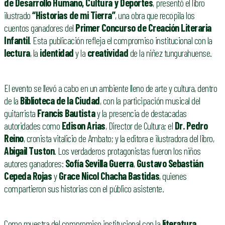
de Desarrollo Humano, Cultura y Deportes
, presentó el libro
ilustrado
“Historias de mi Tierra”
, una obra que recopila los
cuentos ganadores del
Primer Concurso de Creación Literaria
Infantil
. Esta publicación refleja el compromiso institucional con la
lectura
, la
identidad
y la
creatividad
de la niñez tungurahuense.
El evento se llevó a cabo en un ambiente lleno de arte y cultura, dentro
de la
Biblioteca de la Ciudad
, con la participación musical del
guitarrista
Francis Bautista
y la presencia de destacadas
autoridades como
Edison Arias
, Director de Cultura; el
Dr. Pedro
Reino
, cronista vitalicio de Ambato; y la editora e ilustradora del libro,
Abigail Tuston
. Los verdaderos protagonistas fueron los niños
autores ganadores:
Sofía Sevilla Guerra
,
Gustavo Sebastián
Cepeda Rojas
y
Grace Nicol Chacha Bastidas
, quienes
compartieron sus historias con el público asistente.
Como muestra del compromiso institucional con la
literatura