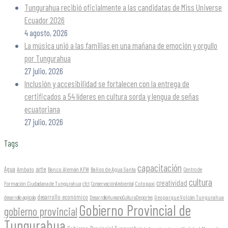
Tungurahua recibió oficialmente a las candidatas de Miss Universe
Ecuador 2026
4 agosto, 2026
La música unió a las familias en una mañana de emoción y orgullo
por Tungurahua
27 julio, 2026
Inclusión y accesibilidad se fortalecen con la entrega de
certificados a 54 líderes en cultura sorda y lengua de señas
ecuatoriana
27 julio, 2026
Tags
capacitación
arte
Agua
Ambato
Banco Alemán KFW
Baños de Agua Santa
Centro de
cultura
creatividad
Formación Ciudadana de Tungurahua
Cotopaxi
cfct
ConservaciónAmbiental
desarrollo económico
Geoparque Volcán Tungurahua
desarrollo agrícola
DesarrolloHumanoCulturaDeportes
Gobierno Provincial de
gobierno provincial
Tungurahua