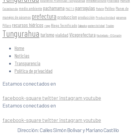
Gobierno Provincial Tungurahua
Infraestructura y Vialidad
Manuel
parroquias
pachamama
Pelileo
medio ambiente
Planes de
Caizabanda
PACT II
Patate
prefectura
produccion
producción
manejos de páramos
Productividad
páramos
recursos hídricos
Riego Tecnificado
Píllaro
sostenibilidad
riego
Salasaka
Tisaleo
Tungurahua
turismo
Viceprefectura
vialidad
Vía Ambato - El Corazón
Home
Noticias
Transparencia
Política de privacidad
Estamos conectados en
facebook-square
twitter
instagram
youtube
Estamos conectados en
facebook-square
twitter
instagram
youtube
Dirección: Calles Simón Bolivar y Mariano Castillo