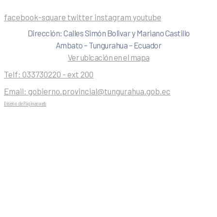
facebook-square
twitter
instagram
youtube
Dirección: Calles Simón Bolivar y Mariano Castillo
Ambato – Tungurahua – Ecuador
Ver ubicación en el mapa
Telf:
033730220 - ext 200
Email:
gobierno.provincial@tungurahua.gob.ec
Diseño de Páginas web
| 0224492314 -Visualg3