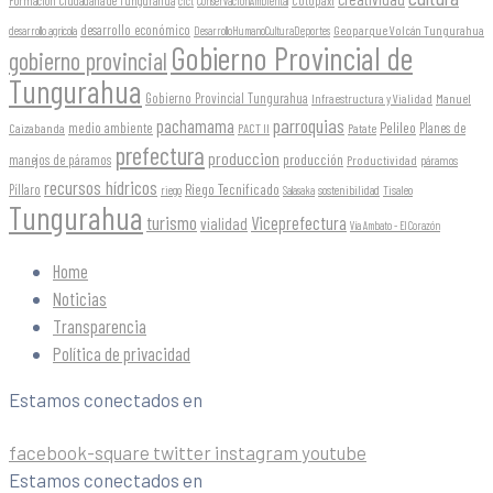
Formación Ciudadana de Tungurahua
Cotopaxi
cfct
ConservaciónAmbiental
desarrollo económico
Geoparque Volcán Tungurahua
desarrollo agrícola
DesarrolloHumanoCulturaDeportes
Gobierno Provincial de
gobierno provincial
Tungurahua
Gobierno Provincial Tungurahua
Infraestructura y Vialidad
Manuel
parroquias
pachamama
Pelileo
medio ambiente
Planes de
Caizabanda
PACT II
Patate
prefectura
produccion
producción
manejos de páramos
Productividad
páramos
recursos hídricos
Riego Tecnificado
Píllaro
sostenibilidad
riego
Salasaka
Tisaleo
Tungurahua
turismo
Viceprefectura
vialidad
Vía Ambato - El Corazón
Home
Noticias
Transparencia
Política de privacidad
Estamos conectados en
facebook-square
twitter
instagram
youtube
Estamos conectados en