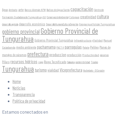
capacitación
arte
Agua
Ambato
Banco Alemán KFW
Baños de Agua Santa
Centro de
cultura
creatividad
Formación Ciudadana de Tungurahua
Cotopaxi
cfct
ConservaciónAmbiental
desarrollo económico
Geoparque Volcán Tungurahua
desarrollo agrícola
DesarrolloHumanoCulturaDeportes
Gobierno Provincial de
gobierno provincial
Tungurahua
Gobierno Provincial Tungurahua
Infraestructura y Vialidad
Manuel
parroquias
pachamama
Pelileo
medio ambiente
Planes de
Caizabanda
PACT II
Patate
prefectura
produccion
producción
manejos de páramos
Productividad
páramos
recursos hídricos
Riego Tecnificado
Píllaro
sostenibilidad
riego
Salasaka
Tisaleo
Tungurahua
turismo
Viceprefectura
vialidad
Vía Ambato - El Corazón
Home
Noticias
Transparencia
Política de privacidad
Estamos conectados en