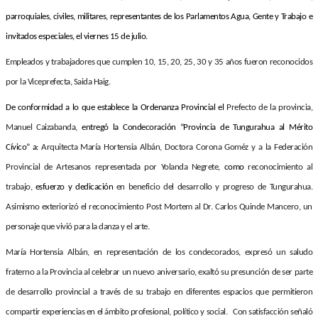
parroquiales, civiles, militares, representantes de los Parlamentos Agua, Gente y Trabajo e
invitados especiales, el viernes 15 de julio.
Empleados y trabajadores que cumplen 10, 15, 20, 25, 30 y 35 años fueron reconocidos
por la Viceprefecta, Saida Haig.
De conformidad a lo que establece la Ordenanza Provincial el
Prefecto de la provincia,
Manuel Caizabanda,
entregó la Condecoración “Provincia de Tungurahua al Mérito
Cívico” a:
Arquitecta María Hortensia Albán, Doctora Corona Goméz y a la Federación
Provincial de Artesanos representada por Yolanda Negrete,
como
reconocimiento al
trabajo,
esfuerzo y dedicación
en beneficio del desarrollo y progreso de Tungurahua.
Asimismo exteriorizó el reconocimiento Post Mortem al Dr. Carlos Quinde Mancero, un
personaje que vivió para la danza y el arte.
María Hortensia Albán, en representación de los condecorados, expresó un saludo
fraterno a la Provincia al celebrar un nuevo aniversario, exaltó su presunción de ser parte
de desarrollo provincial a través de su trabajo en diferentes espacios que permitieron
compartir experiencias en el ámbito profesional, político y social. Con satisfacción señaló