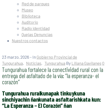
Red de parques
Museo
Biblioteca
Auditorio
Radio identidad
Quejas Denuncias
Nuestros contactos
23 marzo, 2026
- In
Gobierno Provincial de
Tungurahua
‚
Noticias
‚
Tungurahua
By
Liliana Gavilanes
0
Tungurahua fortalece la conectividad rural con la
entrega del asfaltado de la vía: “la esperanza- el
corazón”
Tungurahua ruralkunapak tinkuykuna
sinchiyachin ñankunata asfaltarishkata kun:
“La Esperanza – El Corazón” ñan