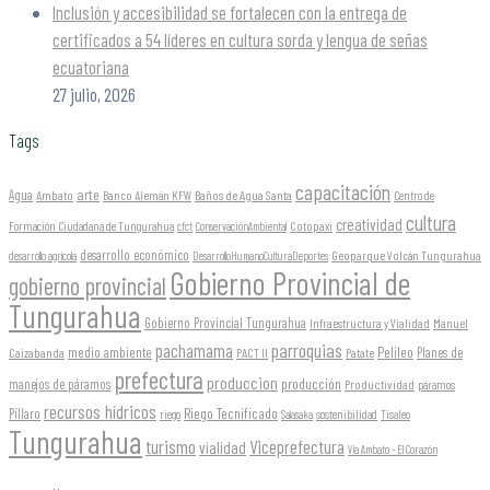
Inclusión y accesibilidad se fortalecen con la entrega de
certificados a 54 líderes en cultura sorda y lengua de señas
ecuatoriana
27 julio, 2026
Tags
capacitación
arte
Agua
Ambato
Banco Alemán KFW
Baños de Agua Santa
Centro de
cultura
creatividad
Formación Ciudadana de Tungurahua
Cotopaxi
cfct
ConservaciónAmbiental
desarrollo económico
Geoparque Volcán Tungurahua
desarrollo agrícola
DesarrolloHumanoCulturaDeportes
Gobierno Provincial de
gobierno provincial
Tungurahua
Gobierno Provincial Tungurahua
Infraestructura y Vialidad
Manuel
parroquias
pachamama
Pelileo
medio ambiente
Planes de
Caizabanda
PACT II
Patate
prefectura
produccion
producción
manejos de páramos
Productividad
páramos
recursos hídricos
Riego Tecnificado
Píllaro
sostenibilidad
riego
Salasaka
Tisaleo
Tungurahua
turismo
Viceprefectura
vialidad
Vía Ambato - El Corazón