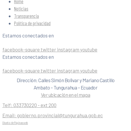
Home
Noticias
Transparencia
Política de privacidad
Estamos conectados en
facebook-square
twitter
instagram
youtube
Estamos conectados en
facebook-square
twitter
instagram
youtube
Dirección: Calles Simón Bolivar y Mariano Castillo
Ambato – Tungurahua – Ecuador
Ver ubicación en el mapa
Telf:
033730220 - ext 200
Email:
gobierno.provincial@tungurahua.gob.ec
Diseño de Páginas web
| 0224492314 -Visualg3