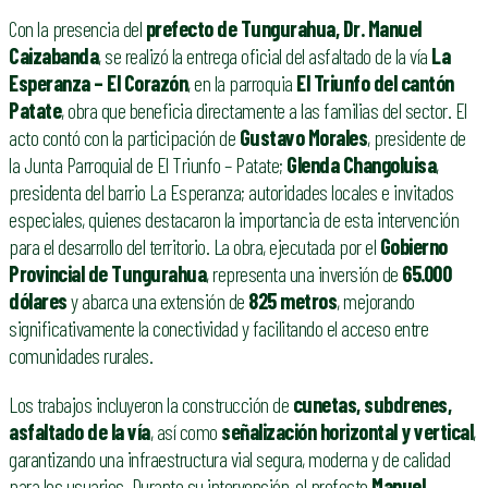
Con la presencia del
prefecto de Tungurahua, Dr. Manuel
Caizabanda
, se realizó la entrega oficial del asfaltado de la vía
La
Esperanza – El Corazón
, en la parroquia
El Triunfo del cantón
Patate
, obra que beneficia directamente a las familias del sector. El
acto contó con la participación de
Gustavo Morales
, presidente de
la Junta Parroquial de El Triunfo – Patate;
Glenda Changoluisa
,
presidenta del barrio La Esperanza; autoridades locales e invitados
especiales, quienes destacaron la importancia de esta intervención
para el desarrollo del territorio. La obra, ejecutada por el
Gobierno
Provincial de Tungurahua
, representa una inversión de
65.000
dólares
y abarca una extensión de
825 metros
, mejorando
significativamente la conectividad y facilitando el acceso entre
comunidades rurales.
Los trabajos incluyeron la construcción de
cunetas, subdrenes,
asfaltado de la vía
, así como
señalización horizontal y vertical
,
garantizando una infraestructura vial segura, moderna y de calidad
para los usuarios. Durante su intervención, el prefecto
Manuel