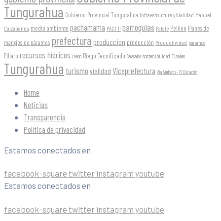
Tungurahua
Gobierno Provincial Tungurahua
Infraestructura y Vialidad
Manuel
parroquias
pachamama
Pelileo
medio ambiente
Planes de
Caizabanda
PACT II
Patate
prefectura
produccion
producción
manejos de páramos
Productividad
páramos
recursos hídricos
Riego Tecnificado
Píllaro
sostenibilidad
riego
Salasaka
Tisaleo
Tungurahua
turismo
Viceprefectura
vialidad
Vía Ambato - El Corazón
Home
Noticias
Transparencia
Política de privacidad
Estamos conectados en
facebook-square
twitter
instagram
youtube
Estamos conectados en
facebook-square
twitter
instagram
youtube