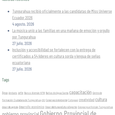
Tungurahua recibió oficialmente a las candidatas de Miss Universe
Ecuador 2026
4 agosto, 2026
La música unió a las familias en una mañana de emoción y orgullo
por Tungurahua
27 julio, 2026
Inclusión y accesibilidad se fortalecen con la entrega de
certificados a 54 líderes en cultura sorda y lengua de señas
ecuatoriana
27 julio, 2026
Tags
capacitación
arte
Agua
Ambato
Banco Alemán KFW
Baños de Agua Santa
Centro de
cultura
creatividad
Formación Ciudadana de Tungurahua
Cotopaxi
cfct
ConservaciónAmbiental
desarrollo económico
Geoparque Volcán Tungurahua
desarrollo agrícola
DesarrolloHumanoCulturaDeportes
Gobierno Provincial de
gobierno provincial