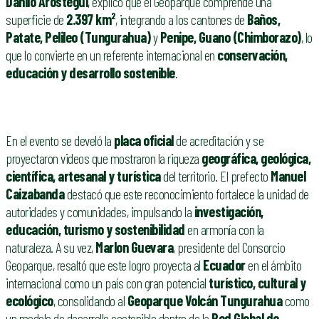
Danilo Aróstegui
, explicó que el Geoparque comprende una
superficie de
2.397 km²
, integrando a los cantones de
Baños,
Patate, Pelileo (Tungurahua)
y
Penipe, Guano (Chimborazo)
, lo
que lo convierte en un referente internacional en
conservación,
educación y desarrollo sostenible
.
En el evento se develó la
placa oficial
de acreditación y se
proyectaron videos que mostraron la riqueza
geográfica, geológica,
científica, artesanal y turística
del territorio. El prefecto
Manuel
Caizabanda
destacó que este reconocimiento fortalece la unidad de
autoridades y comunidades, impulsando la
investigación,
educación, turismo y sostenibilidad
en armonía con la
naturaleza. A su vez,
Marlon Guevara
, presidente del Consorcio
Geoparque, resaltó que este logro proyecta al
Ecuador
en el ámbito
internacional como un país con gran potencial
turístico, cultural y
ecológico
, consolidando al
Geoparque Volcán Tungurahua
como
un modelo de desarrollo sostenible dentro de la
Red Global de