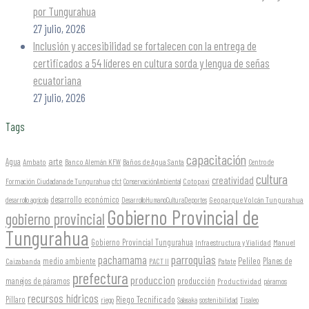
por Tungurahua
27 julio, 2026
Inclusión y accesibilidad se fortalecen con la entrega de
certificados a 54 líderes en cultura sorda y lengua de señas
ecuatoriana
27 julio, 2026
Tags
capacitación
arte
Agua
Ambato
Banco Alemán KFW
Baños de Agua Santa
Centro de
cultura
creatividad
Formación Ciudadana de Tungurahua
Cotopaxi
cfct
ConservaciónAmbiental
desarrollo económico
Geoparque Volcán Tungurahua
desarrollo agrícola
DesarrolloHumanoCulturaDeportes
Gobierno Provincial de
gobierno provincial
Tungurahua
Gobierno Provincial Tungurahua
Infraestructura y Vialidad
Manuel
parroquias
pachamama
Pelileo
medio ambiente
Planes de
Caizabanda
PACT II
Patate
prefectura
produccion
producción
manejos de páramos
Productividad
páramos
recursos hídricos
Riego Tecnificado
Píllaro
sostenibilidad
riego
Salasaka
Tisaleo