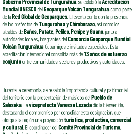
Gobierno Provincial de Tungurahua
, se celebró la
Acreditación
Mundial UNESCO
del
Geoparque Volcán Tungurahua
, como parte
de la
Red Global de Geoparques
. El evento contó con la presencia
de los prefectos de
Tungurahua y Chimborazo
, así como los
alcaldes de
Baños, Patate, Pelileo, Penipe y Guano
, junto a
autoridades locales, integrantes del
Consorcio Geoparque Mundial
Volcán Tungurahua
, Geoamigos e invitados especiales. Esta
acreditación internacional consolida más de
13 años de esfuerzo
conjunto
entre comunidades, sectores productivos y autoridades.
Durante la ceremonia, se resaltó la importancia cultural y patrimonial
del territorio con la presentación de músicos del
Pueblo de
Salasaka
. La
viceprefecta Vanessa Lozada
dio la bienvenida,
destacando el compromiso por consolidar esta designación, que
otorga a la región una proyección
turística, productiva, comercial
y cultural
. El coordinador del
Comité Provincial de Turismo,