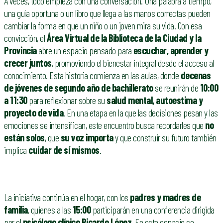
A veces, todo empieza con una conversación. Una palabra a tiempo,
una guía oportuna o un libro que llega a las manos correctas pueden
cambiar la forma en que un niño o un joven mira su vida. Con esa
convicción, el
Área Virtual de la Biblioteca de la Ciudad y la
Provincia
abre un espacio pensado para
escuchar, aprender y
crecer juntos
, promoviendo el bienestar integral desde el acceso al
conocimiento. Esta historia comienza en las aulas, donde
decenas
de jóvenes de segundo año de bachillerato
se reunirán de
10:00
a 11:30
para reflexionar sobre su
salud mental, autoestima y
proyecto de vida
. En una etapa en la que las decisiones pesan y las
emociones se intensifican, este encuentro busca recordarles que
no
están solos
, que
su voz importa
y que construir su futuro también
implica
cuidar de sí mismos
.
La iniciativa continúa en el hogar, con los
padres y madres de
familia
, quienes a las
15:00
participarán en una conferencia dirigida
por el
psicólogo clínico Ricardo López
. En este espacio se