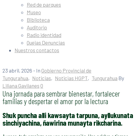
Red de parques
Museo
Biblioteca
Auditorio
Radio identidad
Quejas Denuncias
Nuestros contactos
23 abril, 2026
- In
Gobierno Provincial de
Tungurahua
‚
Noticias
‚
Noticias HGPT
‚
Tungurahua
By
Liliana Gavilanes
0
Una jornada para sembrar bienestar, fortalecer
familias y despertar el amor por la lectura
Shuk puncha alli kawsayta tarpuna, ayllukunata
sinchiyachina, ñawirina munayta rikcharina.