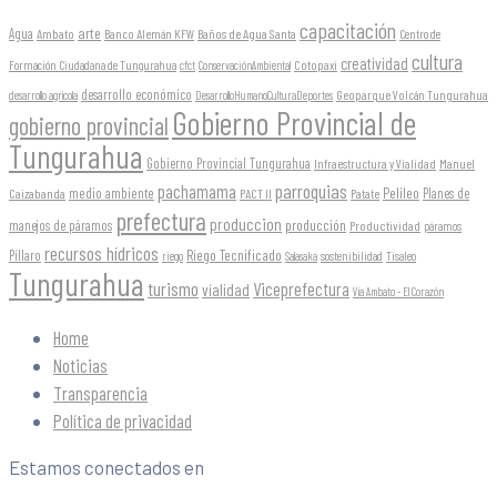
capacitación
arte
Agua
Ambato
Banco Alemán KFW
Baños de Agua Santa
Centro de
cultura
creatividad
Formación Ciudadana de Tungurahua
Cotopaxi
cfct
ConservaciónAmbiental
desarrollo económico
Geoparque Volcán Tungurahua
desarrollo agrícola
DesarrolloHumanoCulturaDeportes
Gobierno Provincial de
gobierno provincial
Tungurahua
Gobierno Provincial Tungurahua
Infraestructura y Vialidad
Manuel
parroquias
pachamama
Pelileo
medio ambiente
Planes de
Caizabanda
PACT II
Patate
prefectura
produccion
producción
manejos de páramos
Productividad
páramos
recursos hídricos
Riego Tecnificado
Píllaro
sostenibilidad
riego
Salasaka
Tisaleo
Tungurahua
turismo
Viceprefectura
vialidad
Vía Ambato - El Corazón
Home
Noticias
Transparencia
Política de privacidad
Estamos conectados en