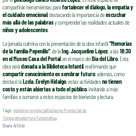
compartirán herramientas para
fortalecer el diálogo, la empatía y
el cuidado emocional
, destacando la importancia de
escuchar
más allá de las palabras
y comprender las realidades actuales de
niños y adolescentes
.
La jornada culmina con la presentación de la obra infantil
“Memorias
de la familia Pepenillo”
, de la
Ing. Jacqueline López
, a las
18:30
en el Museo Casa del Portal
, en el marco del
Día del Libro
. Esta
obra será
donada a la Biblioteca Infantil
, reafirmando que
compartir conocimiento es sembrar futuro
; además, como
destacó la
Lcda. Evelyn Hidalgo
, estas actividades
no tienen
costo y están abiertas a todo el público
, invitando a más
familias a sumarse a estos espacios de bienestar y lectura.
Tags:
gobierno provincial
Gobierno Provincial de
Tungurahua
lectura
Tungurahua
Share Article