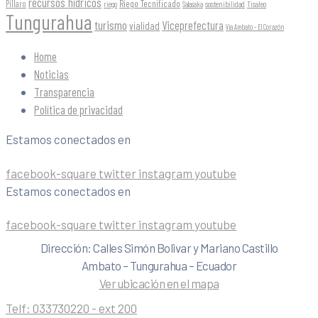
recursos hídricos
Riego Tecnificado
Píllaro
sostenibilidad
riego
Salasaka
Tisaleo
Tungurahua
turismo
Viceprefectura
vialidad
Vía Ambato - El Corazón
Home
Noticias
Transparencia
Política de privacidad
Estamos conectados en
facebook-square
twitter
instagram
youtube
Estamos conectados en
facebook-square
twitter
instagram
youtube
Dirección: Calles Simón Bolivar y Mariano Castillo
Ambato – Tungurahua – Ecuador
Ver ubicación en el mapa
Telf:
033730220 - ext 200