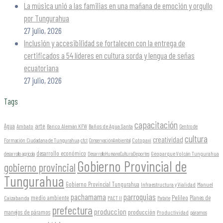
La música unió a las familias en una mañana de emoción y orgullo
por Tungurahua
27 julio, 2026
Inclusión y accesibilidad se fortalecen con la entrega de
certificados a 54 líderes en cultura sorda y lengua de señas
ecuatoriana
27 julio, 2026
Tags
capacitación
arte
Agua
Ambato
Banco Alemán KFW
Baños de Agua Santa
Centro de
cultura
creatividad
Formación Ciudadana de Tungurahua
Cotopaxi
cfct
ConservaciónAmbiental
desarrollo económico
Geoparque Volcán Tungurahua
desarrollo agrícola
DesarrolloHumanoCulturaDeportes
Gobierno Provincial de
gobierno provincial
Tungurahua
Gobierno Provincial Tungurahua
Infraestructura y Vialidad
Manuel
parroquias
pachamama
Pelileo
medio ambiente
Planes de
Caizabanda
PACT II
Patate
prefectura
produccion
producción
manejos de páramos
Productividad
páramos