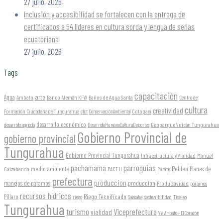
27 julio, 2026
Inclusión y accesibilidad se fortalecen con la entrega de
certificados a 54 líderes en cultura sorda y lengua de señas
ecuatoriana
27 julio, 2026
Tags
capacitación
arte
Agua
Ambato
Banco Alemán KFW
Baños de Agua Santa
Centro de
cultura
creatividad
Formación Ciudadana de Tungurahua
Cotopaxi
cfct
ConservaciónAmbiental
desarrollo económico
Geoparque Volcán Tungurahua
desarrollo agrícola
DesarrolloHumanoCulturaDeportes
Gobierno Provincial de
gobierno provincial
Tungurahua
Gobierno Provincial Tungurahua
Infraestructura y Vialidad
Manuel
parroquias
pachamama
Pelileo
medio ambiente
Planes de
Caizabanda
PACT II
Patate
prefectura
produccion
producción
manejos de páramos
Productividad
páramos
recursos hídricos
Riego Tecnificado
Píllaro
sostenibilidad
riego
Salasaka
Tisaleo
Tungurahua
turismo
Viceprefectura
vialidad
Vía Ambato - El Corazón