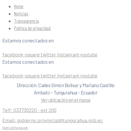
Home
Noticias
Transparencia
Política de privacidad
Estamos conectados en
facebook-square
twitter
instagram
youtube
Estamos conectados en
facebook-square
twitter
instagram
youtube
Dirección: Calles Simón Bolivar y Mariano Castillo
Ambato – Tungurahua – Ecuador
Ver ubicación en el mapa
Telf:
033730220 - ext 200
Email:
gobierno.provincial@tungurahua.gob.ec
Diseño de Páginas web
| 0224492314 -Visualg3