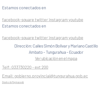
Estamos conectados en
facebook-square
twitter
instagram
youtube
Estamos conectados en
facebook-square
twitter
instagram
youtube
Dirección: Calles Simón Bolivar y Mariano Castillo
Ambato – Tungurahua – Ecuador
Ver ubicación en el mapa
Telf:
033730220 - ext 200
Email:
gobierno.provincial@tungurahua.gob.ec
Diseño de Páginas web
| 0224492314 -Visualg3