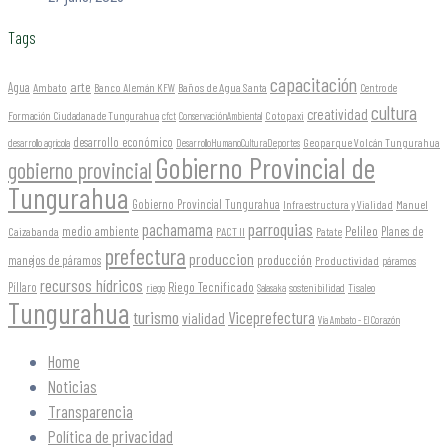
Tags
capacitación
arte
Agua
Ambato
Banco Alemán KFW
Baños de Agua Santa
Centro de
cultura
creatividad
Formación Ciudadana de Tungurahua
Cotopaxi
cfct
ConservaciónAmbiental
desarrollo económico
Geoparque Volcán Tungurahua
desarrollo agrícola
DesarrolloHumanoCulturaDeportes
Gobierno Provincial de
gobierno provincial
Tungurahua
Gobierno Provincial Tungurahua
Infraestructura y Vialidad
Manuel
parroquias
pachamama
Pelileo
medio ambiente
Planes de
Caizabanda
PACT II
Patate
prefectura
produccion
producción
manejos de páramos
Productividad
páramos
recursos hídricos
Riego Tecnificado
Píllaro
sostenibilidad
riego
Salasaka
Tisaleo
Tungurahua
turismo
Viceprefectura
vialidad
Vía Ambato - El Corazón
Home
Noticias
Transparencia
Política de privacidad