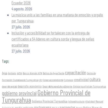
Ecuador 2026
4 agosto, 2026
La música unió a las familias en una mañana de emoción y orgullo
por Tungurahua
27 julio, 2026
Inclusión y accesibilidad se fortalecen con la entrega de
certificados a 54 líderes en cultura sorda y lengua de señas
ecuatoriana
27 julio, 2026
Tags
capacitación
arte
Agua
Ambato
Banco Alemán KFW
Baños de Agua Santa
Centro de
cultura
creatividad
Formación Ciudadana de Tungurahua
Cotopaxi
cfct
ConservaciónAmbiental
desarrollo económico
Geoparque Volcán Tungurahua
desarrollo agrícola
DesarrolloHumanoCulturaDeportes
Gobierno Provincial de
gobierno provincial
Tungurahua
Gobierno Provincial Tungurahua
Infraestructura y Vialidad
Manuel
parroquias
pachamama
Pelileo
medio ambiente
Planes de
Caizabanda
PACT II
Patate