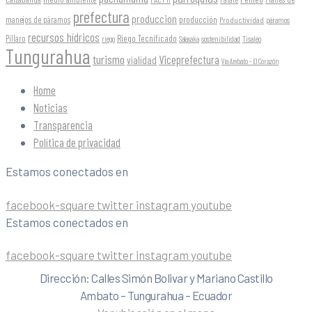
prefectura
produccion
producción
manejos de páramos
Productividad
páramos
recursos hídricos
Riego Tecnificado
Píllaro
sostenibilidad
riego
Salasaka
Tisaleo
Tungurahua
turismo
Viceprefectura
vialidad
Vía Ambato - El Corazón
Home
Noticias
Transparencia
Política de privacidad
Estamos conectados en
facebook-square
twitter
instagram
youtube
Estamos conectados en
facebook-square
twitter
instagram
youtube
Dirección: Calles Simón Bolivar y Mariano Castillo
Ambato – Tungurahua – Ecuador