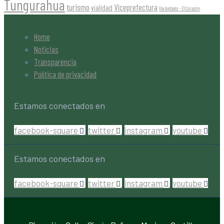
Tungurahua
turismo
Viceprefectura
vialidad
Vía Ambato - El Corazón
Home
Noticias
Transparencia
Política de privacidad
Estamos conectados en
facebook-square
twitter
instagram
youtube
Estamos conectados en
facebook-square
twitter
instagram
youtube