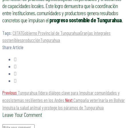
de capacidades locales. Este logro demuestra que la coordinación
entre instituciones, comunidades y productores genera resultados
concretos que impulsan el
progreso sostenible de Tungurahua
.
Tags:
CIITAT
Gobierno Provincial de Tungurahua
Granjas integrales
sostenibles
producción
Tungurahua
Share Article
Previous
Tungurahua lidera diálogo clave para impulsar comunidades y
ecosistemas resilientes en los Andes
Next
Campaña veterinaria en Bolívar
impulsa la salud animal y protege los páramos de Tungurahua
Leave Your Comment