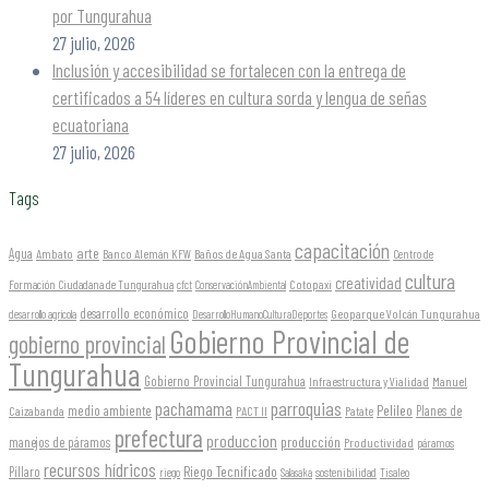
por Tungurahua
27 julio, 2026
Inclusión y accesibilidad se fortalecen con la entrega de
certificados a 54 líderes en cultura sorda y lengua de señas
ecuatoriana
27 julio, 2026
Tags
capacitación
arte
Agua
Ambato
Banco Alemán KFW
Baños de Agua Santa
Centro de
cultura
creatividad
Formación Ciudadana de Tungurahua
Cotopaxi
cfct
ConservaciónAmbiental
desarrollo económico
Geoparque Volcán Tungurahua
desarrollo agrícola
DesarrolloHumanoCulturaDeportes
Gobierno Provincial de
gobierno provincial
Tungurahua
Gobierno Provincial Tungurahua
Infraestructura y Vialidad
Manuel
parroquias
pachamama
Pelileo
medio ambiente
Planes de
Caizabanda
PACT II
Patate
prefectura
produccion
producción
manejos de páramos
Productividad
páramos
recursos hídricos
Riego Tecnificado
Píllaro
sostenibilidad
riego
Salasaka
Tisaleo