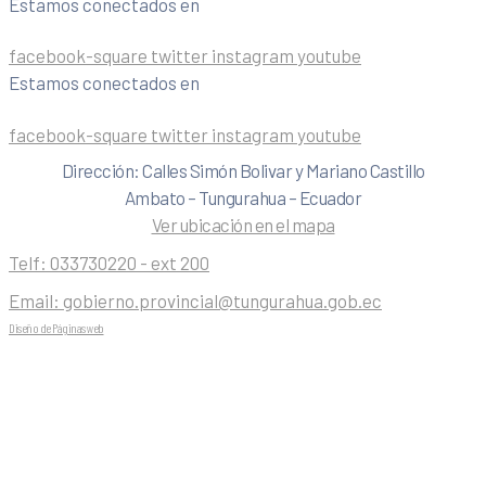
Estamos conectados en
facebook-square
twitter
instagram
youtube
Estamos conectados en
facebook-square
twitter
instagram
youtube
Dirección: Calles Simón Bolivar y Mariano Castillo
Ambato – Tungurahua – Ecuador
Ver ubicación en el mapa
Telf:
033730220 - ext 200
Email:
gobierno.provincial@tungurahua.gob.ec
Diseño de Páginas web
| 0224492314 -Visualg3