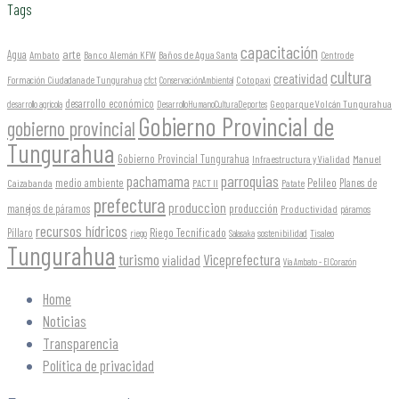
Tags
capacitación
arte
Agua
Ambato
Banco Alemán KFW
Baños de Agua Santa
Centro de
cultura
creatividad
Formación Ciudadana de Tungurahua
Cotopaxi
cfct
ConservaciónAmbiental
desarrollo económico
Geoparque Volcán Tungurahua
desarrollo agrícola
DesarrolloHumanoCulturaDeportes
Gobierno Provincial de
gobierno provincial
Tungurahua
Gobierno Provincial Tungurahua
Infraestructura y Vialidad
Manuel
parroquias
pachamama
Pelileo
medio ambiente
Planes de
Caizabanda
PACT II
Patate
prefectura
produccion
producción
manejos de páramos
Productividad
páramos
recursos hídricos
Riego Tecnificado
Píllaro
sostenibilidad
riego
Salasaka
Tisaleo
Tungurahua
turismo
Viceprefectura
vialidad
Vía Ambato - El Corazón
Home
Noticias
Transparencia
Política de privacidad