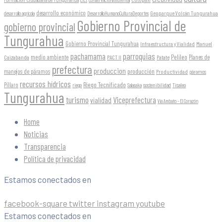
desarrollo económico
Geoparque Volcán Tungurahua
desarrollo agrícola
DesarrolloHumanoCulturaDeportes
Gobierno Provincial de
gobierno provincial
Tungurahua
Gobierno Provincial Tungurahua
Infraestructura y Vialidad
Manuel
parroquias
pachamama
Pelileo
medio ambiente
Planes de
Caizabanda
PACT II
Patate
prefectura
produccion
producción
manejos de páramos
Productividad
páramos
recursos hídricos
Riego Tecnificado
Píllaro
sostenibilidad
riego
Salasaka
Tisaleo
Tungurahua
turismo
Viceprefectura
vialidad
Vía Ambato - El Corazón
Home
Noticias
Transparencia
Política de privacidad
Estamos conectados en
facebook-square
twitter
instagram
youtube
Estamos conectados en