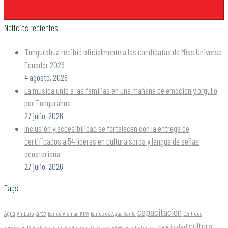
Noticias recientes
Tungurahua recibió oficialmente a las candidatas de Miss Universe
Ecuador 2026
4 agosto, 2026
La música unió a las familias en una mañana de emoción y orgullo
por Tungurahua
27 julio, 2026
Inclusión y accesibilidad se fortalecen con la entrega de
certificados a 54 líderes en cultura sorda y lengua de señas
ecuatoriana
27 julio, 2026
Tags
capacitación
arte
Agua
Ambato
Banco Alemán KFW
Baños de Agua Santa
Centro de
cultura
creatividad
Formación Ciudadana de Tungurahua
Cotopaxi
cfct
ConservaciónAmbiental