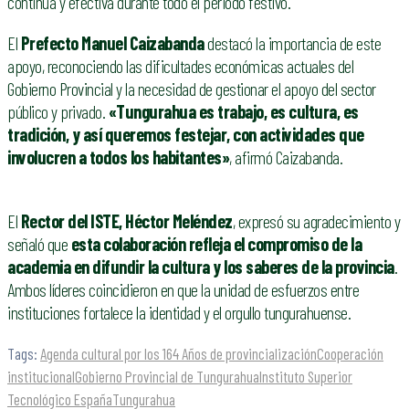
continua y efectiva durante todo el periodo festivo.
El
Prefecto Manuel Caizabanda
destacó la importancia de este
apoyo, reconociendo las dificultades económicas actuales del
Gobierno Provincial y la necesidad de gestionar el apoyo del sector
público y privado.
«Tungurahua es trabajo, es cultura, es
tradición, y así queremos festejar, con actividades que
involucren a todos los habitantes»
, afirmó Caizabanda.
El
Rector del ISTE, Héctor Meléndez
, expresó su agradecimiento y
señaló que
esta colaboración refleja el compromiso de la
academia en difundir la cultura y los saberes de la provincia
.
Ambos líderes coincidieron en que la unidad de esfuerzos entre
instituciones fortalece la identidad y el orgullo tungurahuense.
Tags:
Agenda cultural por los 164 Años de provincialización
Cooperación
institucional
Gobierno Provincial de Tungurahua
Instituto Superior
Tecnológico España
Tungurahua