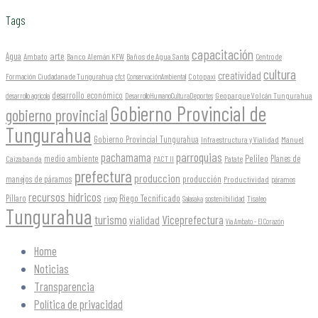
Tags
capacitación
arte
Agua
Ambato
Banco Alemán KFW
Baños de Agua Santa
Centro de
cultura
creatividad
Formación Ciudadana de Tungurahua
Cotopaxi
cfct
ConservaciónAmbiental
desarrollo económico
Geoparque Volcán Tungurahua
desarrollo agrícola
DesarrolloHumanoCulturaDeportes
Gobierno Provincial de
gobierno provincial
Tungurahua
Gobierno Provincial Tungurahua
Infraestructura y Vialidad
Manuel
parroquias
pachamama
Pelileo
medio ambiente
Planes de
Caizabanda
PACT II
Patate
prefectura
produccion
producción
manejos de páramos
Productividad
páramos
recursos hídricos
Riego Tecnificado
Píllaro
sostenibilidad
riego
Salasaka
Tisaleo
Tungurahua
turismo
Viceprefectura
vialidad
Vía Ambato - El Corazón
Home
Noticias
Transparencia
Política de privacidad