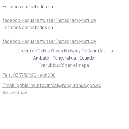
Estamos conectados en
facebook-square
twitter
instagram
youtube
Estamos conectados en
facebook-square
twitter
instagram
youtube
Dirección: Calles Simón Bolivar y Mariano Castillo
Ambato – Tungurahua – Ecuador
Ver ubicación en el mapa
Telf:
033730220 - ext 200
Email:
gobierno.provincial@tungurahua.gob.ec
Diseño de Páginas web
| 0224492314 -Visualg3